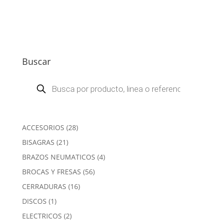
Buscar
Búsqueda
de
productos
28
ACCESORIOS
28
productos
21
BISAGRAS
21
productos
4
BRAZOS NEUMATICOS
4
productos
56
BROCAS Y FRESAS
56
productos
16
CERRADURAS
16
productos
1
DISCOS
1
producto
2
ELECTRICOS
2