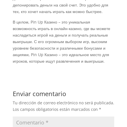
депонировать деньги на свой счет. Это удобно для
тех, кто хочет начать играть как можно быстрее.
В целом, Pin Up Казино – это уникальная
возможность играть в онлайн-казино, где вы можете
насладиться игрой на деньги и получать реальные
выигрыши. С его огромным выбором игр, высоким
уровнем безопасности и различными бонусами и
акциями, Pin Up Казино – это идеальное место для
игроков, которые ищут развлечения и выигрыши.
Enviar comentario
Tu dirección de correo electrónico no será publicada.
Los campos obligatorios están marcados con
*