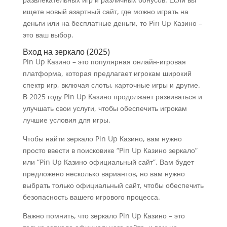
ищете новый азартный сайт, где можно играть на
деньги или на бесплатные деньги, то Pin Up Казино –
это ваш выбор.
Вход на зеркало (2025)
Pin Up Казино – это популярная онлайн-игровая
платформа, которая предлагает игрокам широкий
спектр игр, включая слоты, карточные игры и другие.
В 2025 году Pin Up Казино продолжает развиваться и
улучшать свои услуги, чтобы обеспечить игрокам
лучшие условия для игры.
Чтобы найти зеркало Pin Up Казино, вам нужно
просто ввести в поисковике “Pin Up Казино зеркало”
или “Pin Up Казино официальный сайт”. Вам будет
предложено несколько вариантов, но вам нужно
выбрать только официальный сайт, чтобы обеспечить
безопасность вашего игрового процесса.
Важно помнить, что зеркало Pin Up Казино – это