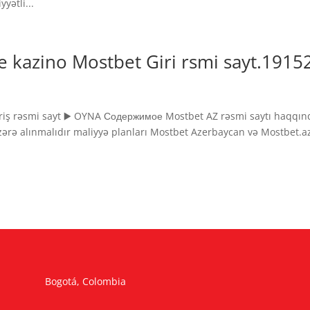
yətli...
 kazino Mostbet Giri rsmi sayt.1915
riş rəsmi sayt ▶️ OYNA Содержимое Mostbet AZ rəsmi saytı haqqın
ə alınmalıdır maliyyə planları Mostbet Azerbaycan və Mostbet.a
Bogotá, Colombia