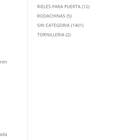
productos
12
RIELES PARA PUERTA
12
productos
5
RODACHINAS
5
productos
1401
SIN CATEGORIA
1401
productos
2
TORNILLERIA
2
productos
eren
fadə