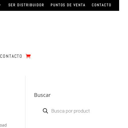
SER DISTRIBUIDOR
PUNTOS DE VENTA
CONTACTO
CONTACTO
Buscar
Búsqueda
de
productos
Road