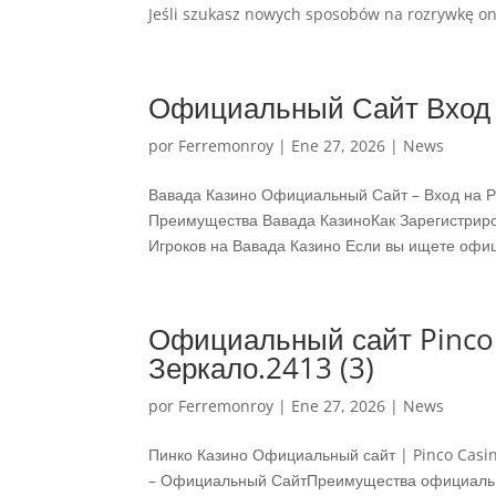
Jeśli szukasz nowych sposobów na rozrywkę onl
Официальный Сайт Вход н
por
Ferremonroy
|
Ene 27, 2026
|
News
Вавада Казино Официальный Сайт – Вход на 
Преимущества Вавада КазиноКак Зарегистриро
Игроков на Вавада Казино Если вы ищете офиц
Официальный сайт Pinco 
Зеркало.2413 (3)
por
Ferremonroy
|
Ene 27, 2026
|
News
Пинко Казино Официальный сайт | Pinco Casin
– Официальный СайтПреимущества официальног