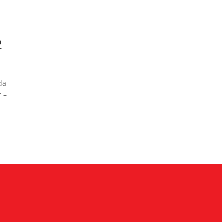
2
da
z –