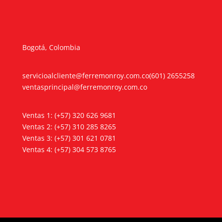
Bogotá, Colombia
servicioalcliente@ferremonroy.com.co
(601) 2655258
ventasprincipal@ferremonroy.com.co
Ventas 1: (+57) 320 626 9681
Ventas 2: (+57) 310 285 8265
Ventas 3: (+57) 301 621 0781
Ventas 4: (+57) 304 573 8765