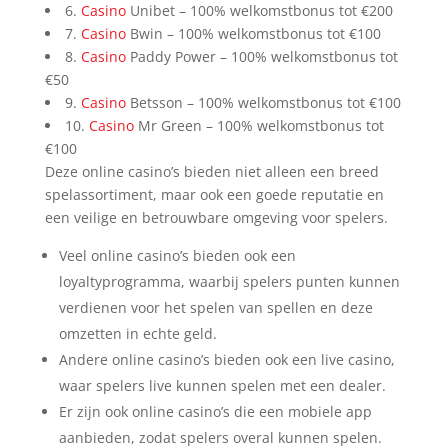
6.
Casino
Unibet – 100% welkomstbonus tot €200
7.
Casino
Bwin – 100% welkomstbonus tot €100
8.
Casino
Paddy Power – 100% welkomstbonus tot
€50
9.
Casino
Betsson – 100% welkomstbonus tot €100
10.
Casino
Mr Green – 100% welkomstbonus tot
€100
Deze online casino’s bieden niet alleen een breed
spelassortiment, maar ook een goede reputatie en
een veilige en betrouwbare omgeving voor spelers.
Veel online casino’s bieden ook een
loyaltyprogramma, waarbij spelers punten kunnen
verdienen voor het spelen van spellen en deze
omzetten in echte geld.
Andere online casino’s bieden ook een live casino,
waar spelers live kunnen spelen met een dealer.
Er zijn ook online casino’s die een mobiele app
aanbieden, zodat spelers overal kunnen spelen.