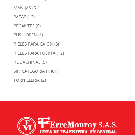
productos
51
MANIJAS
51
productos
13
PATAS
13
productos
9
PEGANTES
9
productos
1
PUSH OPEN
1
producto
3
RIELES PARA CAJON
3
productos
12
RIELES PARA PUERTA
12
productos
5
RODACHINAS
5
productos
1401
SIN CATEGORIA
1401
productos
2
TORNILLERIA
2
productos