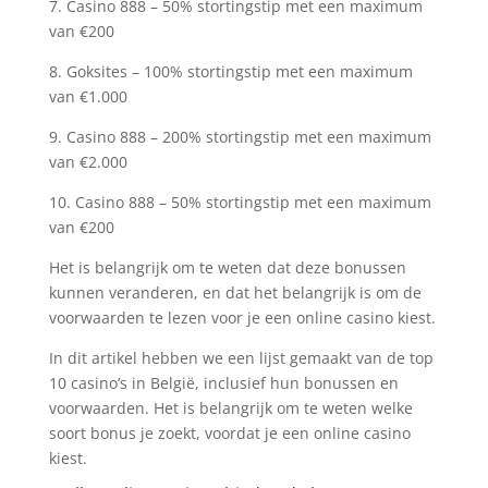
7. Casino 888 – 50% stortingstip met een maximum
van €200
8. Goksites – 100% stortingstip met een maximum
van €1.000
9. Casino 888 – 200% stortingstip met een maximum
van €2.000
10. Casino 888 – 50% stortingstip met een maximum
van €200
Het is belangrijk om te weten dat deze bonussen
kunnen veranderen, en dat het belangrijk is om de
voorwaarden te lezen voor je een online casino kiest.
In dit artikel hebben we een lijst gemaakt van de top
10 casino’s in België, inclusief hun bonussen en
voorwaarden. Het is belangrijk om te weten welke
soort bonus je zoekt, voordat je een online casino
kiest.