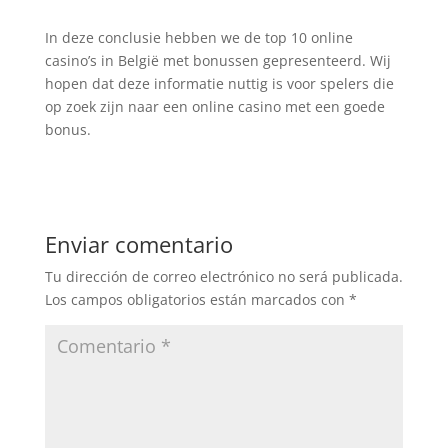
In deze conclusie hebben we de top 10 online
casino’s in België met bonussen gepresenteerd. Wij
hopen dat deze informatie nuttig is voor spelers die
op zoek zijn naar een online casino met een goede
bonus.
Enviar comentario
Tu dirección de correo electrónico no será publicada.
Los campos obligatorios están marcados con
*