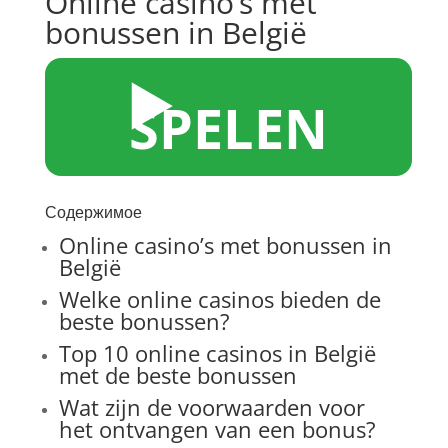
Online casino’s met
bonussen in België
▶️
SPELEN
Содержимое
Online casino’s met bonussen in
België
Welke online casinos bieden de
beste bonussen?
Top 10 online casinos in België
met de beste bonussen
Wat zijn de voorwaarden voor
het ontvangen van een bonus?