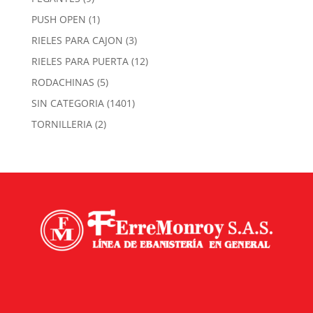
productos
1
PUSH OPEN
1
producto
3
RIELES PARA CAJON
3
productos
12
RIELES PARA PUERTA
12
productos
5
RODACHINAS
5
productos
1401
SIN CATEGORIA
1401
productos
2
TORNILLERIA
2
productos