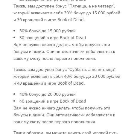
Также, вам доступен бонус “Пятница, а не четверг”,
который включает в себя 30% бонус до 15 000 рублей
и 30 вращений в игре Book of Dead.
30% бонус до 15 000 рублей
30 вращений в игре Book of Dead
Вам не нужно ничего делать, чтобы получить эти
бонусы и акции. Они автоматически добавляются к
вашему счету после первого пополнения.
Также, вам доступен бонус “Суббота, а не пятница”,
который включает в себя 40% бонус до 20 000 рублей
и 40 вращений в игре Book of Dead.
40% бонус до 20 000 рублей
40 вращений в игре Book of Dead
Вам не нужно ничего делать, чтобы получить эти
бонусы и акции. Они автоматически добавляются к
вашему счету после первого пополнения.
Таким образом, вы можете начать свой игровой путь