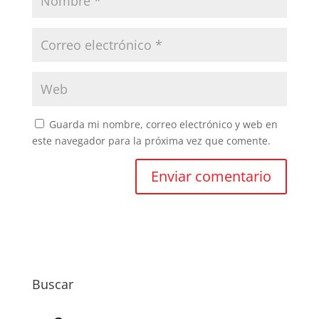
Guarda mi nombre, correo electrónico y web en
este navegador para la próxima vez que comente.
Buscar
Búsqueda
de