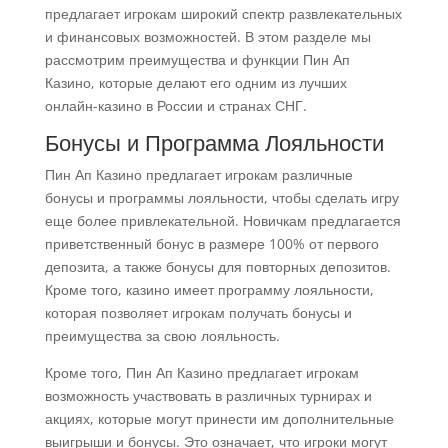
предлагает игрокам широкий спектр развлекательных
и финансовых возможностей. В этом разделе мы
рассмотрим преимущества и функции Пин Ап
Казино, которые делают его одним из лучших
онлайн-казино в России и странах СНГ.
Бонусы и Программа Лояльности
Пин Ап Казино предлагает игрокам различные
бонусы и программы лояльности, чтобы сделать игру
еще более привлекательной. Новичкам предлагается
приветственный бонус в размере 100% от первого
депозита, а также бонусы для повторных депозитов.
Кроме того, казино имеет программу лояльности,
которая позволяет игрокам получать бонусы и
преимущества за свою лояльность.
Кроме того, Пин Ап Казино предлагает игрокам
возможность участвовать в различных турнирах и
акциях, которые могут принести им дополнительные
выигрыши и бонусы. Это означает, что игроки могут