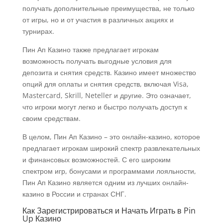
получать дополнительные преимущества, не только
от игры, но и от участия в различных акциях и
турнирах.
Пин Ап Казино также предлагает игрокам
возможность получать выгодные условия для
депозита и снятия средств. Казино имеет множество
опций для оплаты и снятия средств, включая Visa,
Mastercard, Skrill, Neteller и другие. Это означает,
что игроки могут легко и быстро получать доступ к
своим средствам.
В целом, Пин Ап Казино – это онлайн-казино, которое
предлагает игрокам широкий спектр развлекательных
и финансовых возможностей. С его широким
спектром игр, бонусами и программами лояльности,
Пин Ап Казино является одним из лучших онлайн-
казино в России и странах СНГ.
Как Зарегистрироваться и Начать Играть в Pin
Up Казино