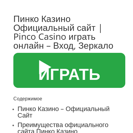
Пинко Казино
Официальный сайт |
Pinco Casino играть
онлайн – Вход, Зеркало
▶️
ИГРАТЬ
Содержимое
Пинко Казино – Официальный
Сайт
Преимущества официального
сайта Пинко Казино