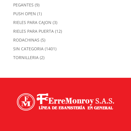
productos
9
PEGANTES
9
productos
1
PUSH OPEN
1
producto
3
RIELES PARA CAJON
3
productos
12
RIELES PARA PUERTA
12
productos
5
RODACHINAS
5
productos
1401
SIN CATEGORIA
1401
productos
2
TORNILLERIA
2
productos