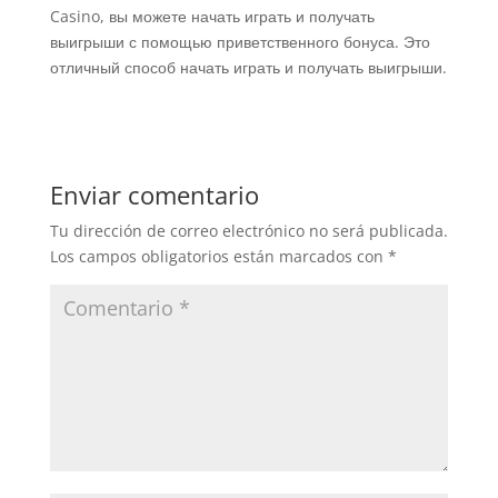
Casino, вы можете начать играть и получать
выигрыши с помощью приветственного бонуса. Это
отличный способ начать играть и получать выигрыши.
Enviar comentario
Tu dirección de correo electrónico no será publicada.
Los campos obligatorios están marcados con
*