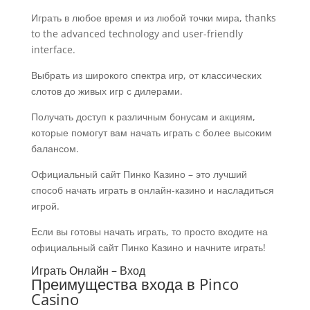
Играть в любое время и из любой точки мира, thanks
to the advanced technology and user-friendly
interface.
Выбрать из широкого спектра игр, от классических
слотов до живых игр с дилерами.
Получать доступ к различным бонусам и акциям,
которые помогут вам начать играть с более высоким
балансом.
Официальный сайт Пинко Казино – это лучший
способ начать играть в онлайн-казино и насладиться
игрой.
Если вы готовы начать играть, то просто входите на
официальный сайт Пинко Казино и начните играть!
Играть Онлайн – Вход
Преимущества входа в Pinco
Casino