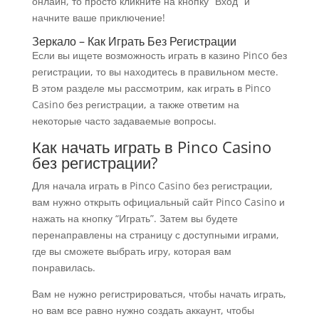
онлайн, то просто кликните на кнопку “Вход” и
начните ваше приключение!
Зеркало – Как Играть Без Регистрации
Если вы ищете возможность играть в казино Pinco без
регистрации, то вы находитесь в правильном месте.
В этом разделе мы рассмотрим, как играть в Pinco
Casino без регистрации, а также ответим на
некоторые часто задаваемые вопросы.
Как начать играть в Pinco Casino
без регистрации?
Для начала играть в Pinco Casino без регистрации,
вам нужно открыть официальный сайт Pinco Casino и
нажать на кнопку “Играть”. Затем вы будете
перенаправлены на страницу с доступными играми,
где вы сможете выбрать игру, которая вам
понравилась.
Вам не нужно регистрироваться, чтобы начать играть,
но вам все равно нужно создать аккаунт, чтобы