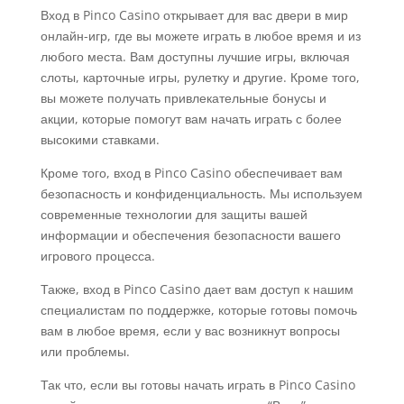
Вход в Pinco Casino открывает для вас двери в мир
онлайн-игр, где вы можете играть в любое время и из
любого места. Вам доступны лучшие игры, включая
слоты, карточные игры, рулетку и другие. Кроме того,
вы можете получать привлекательные бонусы и
акции, которые помогут вам начать играть с более
высокими ставками.
Кроме того, вход в Pinco Casino обеспечивает вам
безопасность и конфиденциальность. Мы используем
современные технологии для защиты вашей
информации и обеспечения безопасности вашего
игрового процесса.
Также, вход в Pinco Casino дает вам доступ к нашим
специалистам по поддержке, которые готовы помочь
вам в любое время, если у вас возникнут вопросы
или проблемы.
Так что, если вы готовы начать играть в Pinco Casino