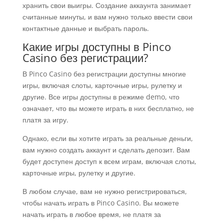
хранить свои выигры. Создание аккаунта занимает
считанные минуты, и вам нужно только ввести свои
контактные данные и выбрать пароль.
Какие игры доступны в Pinco
Casino без регистрации?
В Pinco Casino без регистрации доступны многие
игры, включая слоты, карточные игры, рулетку и
другие. Все игры доступны в режиме demo, что
означает, что вы можете играть в них бесплатно, не
платя за игру.
Однако, если вы хотите играть за реальные деньги,
вам нужно создать аккаунт и сделать депозит. Вам
будет доступен доступ к всем играм, включая слоты,
карточные игры, рулетку и другие.
В любом случае, вам не нужно регистрироваться,
чтобы начать играть в Pinco Casino. Вы можете
начать играть в любое время, не платя за