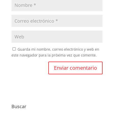
Guarda mi nombre, correo electrónico y web en
este navegador para la próxima vez que comente.
Buscar