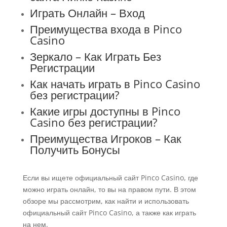
Играть Онлайн – Вход
Преимущества входа в Pinco
Casino
Зеркало – Как Играть Без
Регистрации
Как начать играть в Pinco Casino
без регистрации?
Какие игры доступны в Pinco
Casino без регистрации?
Преимущества Игроков – Как
Получить Бонусы
Если вы ищете официальный сайт Pinco Casino, где
можно играть онлайн, то вы на правом пути. В этом
обзоре мы рассмотрим, как найти и использовать
официальный сайт Pinco Casino, а также как играть
на нем.