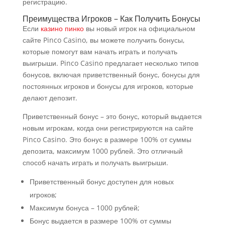
регистрацию.
Преимущества Игроков – Как Получить Бонусы
Если
казино пинко
вы новый игрок на официальном
сайте Pinco Casino, вы можете получить бонусы,
которые помогут вам начать играть и получать
выигрыши. Pinco Casino предлагает несколько типов
бонусов, включая приветственный бонус, бонусы для
постоянных игроков и бонусы для игроков, которые
делают депозит.
Приветственный бонус – это бонус, который выдается
новым игрокам, когда они регистрируются на сайте
Pinco Casino. Это бонус в размере 100% от суммы
депозита, максимум 1000 рублей. Это отличный
способ начать играть и получать выигрыши.
Приветственный бонус доступен для новых
игроков;
Максимум бонуса – 1000 рублей;
Бонус выдается в размере 100% от суммы