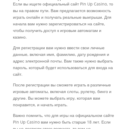
Если вы ищете официальный сайт Pin Up Casino, то
вы на правом пути. Вам предлагается возможность
играть онлайн и получать реальные выигрыши. Для
начала вам нужно зарегистрироваться на сайте,
чтобы получить доступ к игровым автоматам и
казино.
Для регистрации вам нужно ввести свои личные
данные, включая имя, фамилию, дату рождения и
адрес электронной почты. Вам также нужно выбрать
пароль, который будет использоваться для входа на
сайт.
После регистрации вы сможете играть в различные
игровые автоматы, включая слоты, рулетку, бинго и
другие. Вы можете выбрать игру, которая вам
понравится, и начать играть.
Важно помнить, что для игры на официальном сайте
Pin Up Casino вам нужно быть старше 18 лет. Если
вы не достигли этого возраста, то вам не