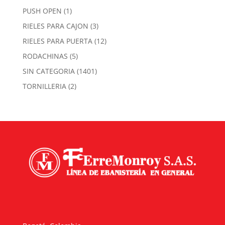
productos
1
PUSH OPEN
1
producto
3
RIELES PARA CAJON
3
productos
12
RIELES PARA PUERTA
12
productos
5
RODACHINAS
5
productos
1401
SIN CATEGORIA
1401
productos
2
TORNILLERIA
2
productos