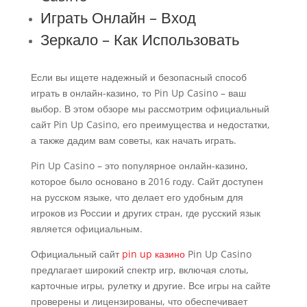
Играть Онлайн – Вход
Зеркало – Как Использовать
Если вы ищете надежный и безопасный способ
играть в онлайн-казино, то Pin Up Casino – ваш
выбор. В этом обзоре мы рассмотрим официальный
сайт Pin Up Casino, его преимущества и недостатки,
а также дадим вам советы, как начать играть.
Pin Up Casino – это популярное онлайн-казино,
которое было основано в 2016 году. Сайт доступен
на русском языке, что делает его удобным для
игроков из России и других стран, где русский язык
является официальным.
Официальный сайт
pin up казино
Pin Up Casino
предлагает широкий спектр игр, включая слоты,
карточные игры, рулетку и другие. Все игры на сайте
проверены и лицензированы, что обеспечивает