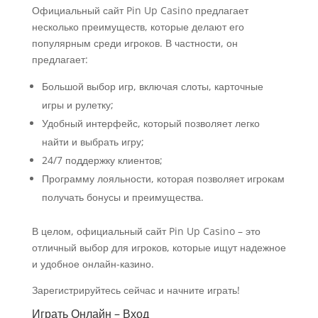
Официальный сайт Pin Up Casino предлагает
несколько преимуществ, которые делают его
популярным среди игроков. В частности, он
предлагает:
Большой выбор игр, включая слоты, карточные
игры и рулетку;
Удобный интерфейс, который позволяет легко
найти и выбрать игру;
24/7 поддержку клиентов;
Программу лояльности, которая позволяет игрокам
получать бонусы и преимущества.
В целом, официальный сайт Pin Up Casino – это
отличный выбор для игроков, которые ищут надежное
и удобное онлайн-казино.
Зарегистрируйтесь сейчас и начните играть!
Играть Онлайн – Вход