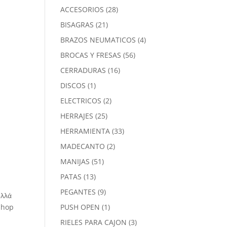
28
ACCESORIOS
28
productos
21
BISAGRAS
21
productos
4
BRAZOS NEUMATICOS
4
productos
56
BROCAS Y FRESAS
56
productos
16
CERRADURAS
16
productos
1
DISCOS
1
producto
2
ELECTRICOS
2
productos
25
HERRAJES
25
productos
33
HERRAMIENTA
33
productos
2
MADECANTO
2
productos
51
MANIJAS
51
productos
13
PATAS
13
productos
9
PEGANTES
9
ολλά
productos
1
tshop
PUSH OPEN
1
producto
3
RIELES PARA CAJON
3