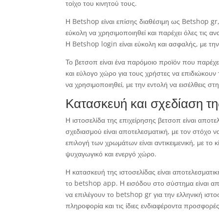
τοίχο του κινητού τους.
Η Betshop είναι επίσης διαθέσιμη ως Betshop gr, 
εύκολη να χρησιμοποιηθεί και παρέχει όλες τις α
Η Betshop login είναι εύκολη και ασφαλής, με την
Το βετσοπ είναι ένα παρόμοιο προϊόν που παρέχει
και εύλογο χώρο για τους χρήστες να επιδιώκουν 
να χρησιμοποιηθεί, με την εντολή να εισέλθεις στ
Κατασκευή και σχεδίαση τη
Η ιστοσελίδα της επιχείρησης βετσοπ είναι αποτ
σχεδιασμού είναι αποτελεσματική, με τον στόχο 
επιλογή των χρωμάτων είναι αντικειμενική, με το
ψυχαγωγικό και ενεργό χώρο.
Η κατασκευή της ιστοσελίδας είναι αποτελεσματι
το betshop app. Η εισόδου στο σύστημα είναι απ
να επιλέγουν το betshop gr για την ελληνική ιστο
πληροφορία και τις ίδιες ενδιαφέροντα προσφορές