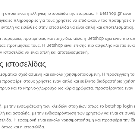
η οποία είναι η ελληνική ιστοσελίδα της εταιρείας. Η Betshop gr είναι
ναγκαίες πληροφορίες για τους χρήστες να επιδιώκουν τας προτιμήσεις τ
 εντολή να εισέλθεις στην ιστοσελίδα να είναι απλή και αποτελεσματική.
 παρόμοιες προτιμήσεις και παιχνίδια, αλλά η Betshop έχει έναν πιο α
τας προτιμήσεις τους. Η Betshop είναι επίσης πιο ασφαλής και πιο ευκ
ην ιστοσελίδα να είναι απλή και αποτελεσματική.
ς ιστοσελίδας
ελεσματικά σχεδιασμένη και εύκολα χρησιμοποιούμενη. Η προσεγγιση το
να προσφέρει στους χρήστες έναν απλό και ευέλικτο διαδραστήριο χρήσ
 κίτρινο και το κίτρινο-χλωρούχο ως κύρια χρώματα, προσφέροντας έναν
κή, με την ενσωμάτωση των κλειδιών στοιχείων όπως το betshop login 
λή και ασφαλής, με την ενδιαφερόντωση των χρηστών να είναι σε συνέ
σελίδα. Η εφαρμογή είναι εύκολα χρησιμοποιήσιμη και προσφέρει την ίδ
 όπως και η ιστοσελίδα.