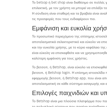
Το betsop ή bet shop είναι διαθέσιμο σε πολλές γ
επιλεκτική, με τον χρήστη να μπορεί να επιλέξει 
Η σύνδεση είναι σταθερή και τα βραβεία είναι ανα
τις προσφορές που τους ενδιαφέρουν πιο.
Εμφάνιση και ευκολία χρή
Το προσωπικό περιεχόμενο της επίσημης ιστοσε
αποτελεσματικά σελεκτοριστικό και εύκολο να επ
και την ευκολία χρήσης, με το κύριο κεφάλαιο τ
είναι εύκολη να επισκεφθείτε και να χρησιμοποιηθε
καλύτερη εμφάνιση για τους χρήστες.
Το βετσοπ, ή Betshop, είναι εύκολο να επισκεφθε
βετσοπ, ή Betshop login. Η επίσημη ιστοσελίδα π
εφαρμογής βετσοπ, ή Betshop app, που είναι απο
αποτελεσματική σε κάθε σύστημα εισαγωγής και εί
Επιλογές παιχνιδιών και υ
Το Betshop είναι μια πλούσια πλατφόρμα που παρέ
το πολυπλοκό σύστημα που παρέχει πρόσβαση σε 