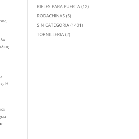
productos
12
RIELES PARA PUERTA
12
productos
5
RODACHINAS
5
ους.
productos
1401
SIN CATEGORIA
1401
productos
2
TORNILLERIA
2
πλό
productos
ολίας
υ
ης. Η
και
χεια
ια