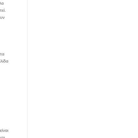
λα
τεί.
ουν
ητα
ελίδα
είναι
χρι