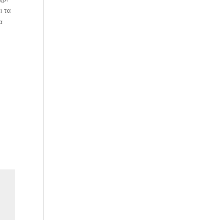
ι τα
α