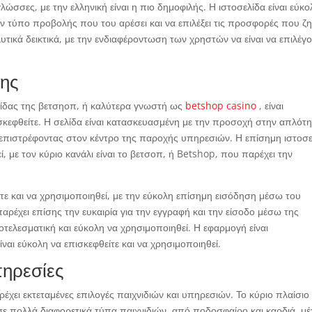
λώσσες, με την ελληνική είναι η πιο δημοφιλής. Η ιστοσελίδα είναι εύκο
τον τύπο προβολής που του αρέσει και να επιλέξει τις προσφορές που ζη
λυτικά δεικτικά, με την ενδιαφέροντωση των χρηστών να είναι να επιλέγ
σης
λίδας της βετσηοπ, ή καλύτερα γνωστή ως
betshop casino
, είναι
ισκεφθείτε. Η σελίδα είναι κατασκευασμένη με την προσοχή στην απλότ
ης επιστρέφοντας στον κέντρο της παροχής υπηρεσιών. Η επίσημη ιστοσ
ί, με τον κύριο κανάλι είναι το βετσοπ, ή Betshop, που παρέχει την
ίτε και να χρησιμοποιηθεί, με την εύκολη επίσημη εισόδηση μέσω του
αρέχει επίσης την ευκαιρία για την εγγραφή και την είσοδο μέσω της
τελεσματική και εύκολη να χρησιμοποιηθεί. Η εφαρμογή είναι
ναι εύκολη να επισκεφθείτε και να χρησιμοποιηθεί.
πηρεσίες
χει εκτεταμένες επιλογές παιχνιδιών και υπηρεσιών. Το κύριο πλαίσιο 
πολλά διαφορετικά τύπα παιχνιδιών, από ποδοσφαίρο και καρδιά, μέ