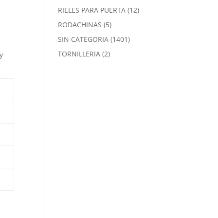
productos
12
RIELES PARA PUERTA
12
productos
5
RODACHINAS
5
productos
1401
SIN CATEGORIA
1401
productos
2
TORNILLERIA
2
y
productos