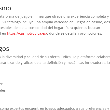
sino
ataforma de juego en línea que ofrece una experiencia completa y
. Su catálogo incluye una amplia variedad de juegos de casino, de
cesibles desde la comodidad del hogar. Para quienes buscan
al en
https://casinotropica.es/
, donde se detallan promociones,
gos
 la diversidad y calidad de su oferta lúdica. La plataforma colabor
rantizando gráficos de alta definición y mecánicas innovadoras. L
er
ales
s como expertos encuentren juegos adecuados a sus preferencias y