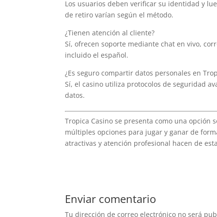
Los usuarios deben verificar su identidad y l
de retiro varían según el método.
¿Tienen atención al cliente?
Sí, ofrecen soporte mediante chat en vivo, corr
incluido el español.
¿Es seguro compartir datos personales en Trop
Sí, el casino utiliza protocolos de seguridad
datos.
Tropica Casino se presenta como una opción só
múltiples opciones para jugar y ganar de for
atractivas y atención profesional hacen de est
Enviar comentario
Tu dirección de correo electrónico no será pub