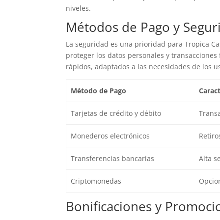
niveles.
Métodos de Pago y Segur
La seguridad es una prioridad para Tropica Cas
proteger los datos personales y transacciones
rápidos, adaptados a las necesidades de los u
Método de Pago
Caract
Tarjetas de crédito y débito
Transa
Monederos electrónicos
Retiro
Transferencias bancarias
Alta s
Criptomonedas
Opcion
Bonificaciones y Promoci