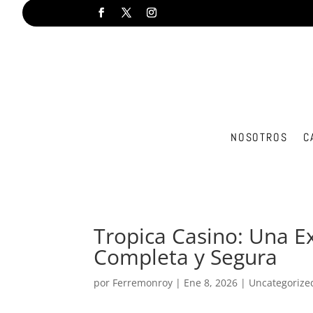
NOSOTROS
C
Tropica Casino: Una E
Completa y Segura
por
Ferremonroy
|
Ene 8, 2026
|
Uncategorize