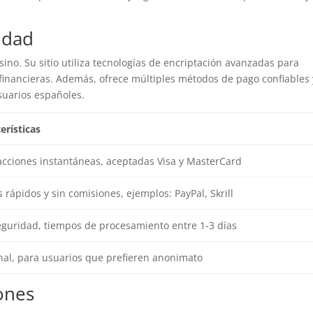
idad
ino. Su sitio utiliza tecnologías de encriptación avanzadas para
 financieras. Además, ofrece múltiples métodos de pago confiables 
suarios españoles.
erísticas
cciones instantáneas, aceptadas Visa y MasterCard
s rápidos y sin comisiones, ejemplos: PayPal, Skrill
eguridad, tiempos de procesamiento entre 1-3 días
al, para usuarios que prefieren anonimato
ones