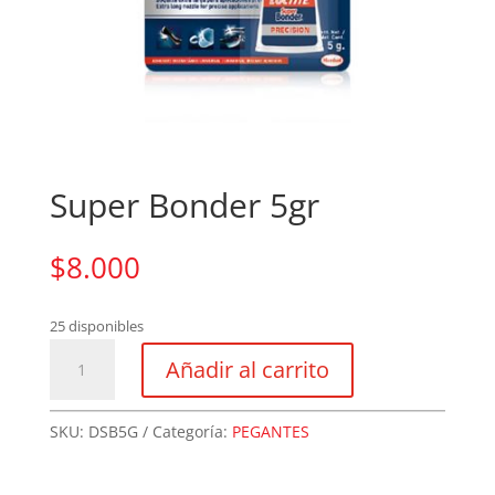
Super Bonder 5gr
$
8.000
25 disponibles
Super
Añadir al carrito
Bonder
5gr
cantidad
SKU:
DSB5G
Categoría:
PEGANTES