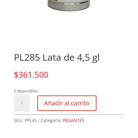
PL285 Lata de 4,5 gl
$
361.500
6 disponibles
PL285
Añadir al carrito
Lata
de
4,5
SKU:
PPL45
Categoría:
PEGANTES
gl
cantidad