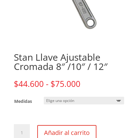
Stan Llave Ajustable
Cromada 8″ /10″ / 12″
Rango
$
44.600
-
$
75.000
de
precios:
Medidas
desde
$44.600
hasta
$75.000
Stan
Añadir al carrito
Llave