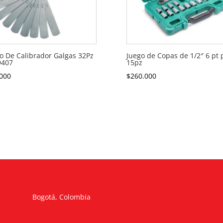
o De Calibrador Galgas 32Pz
Juego de Copas de 1/2″ 6 pt 
9407
15pz
000
$
260.000
Bogotá, Colombia