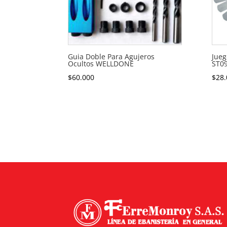
Guia Doble Para Agujeros
Jueg
Ocultos WELLDONE
ST0
$
60.000
$
28.