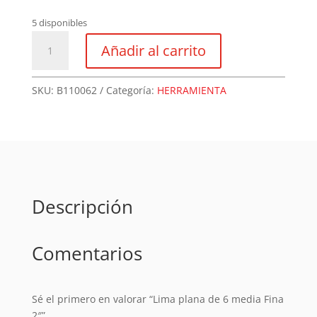
5 disponibles
Lima
Añadir al carrito
plana
de
6
SKU:
B110062
Categoría:
HERRAMIENTA
media
Fina
2"
cantidad
Descripción
Comentarios
Sé el primero en valorar “Lima plana de 6 media Fina
2″”