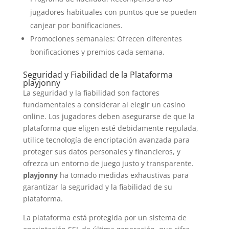
jugadores habituales con puntos que se pueden
canjear por bonificaciones.
Promociones semanales: Ofrecen diferentes
bonificaciones y premios cada semana.
Seguridad y Fiabilidad de la Plataforma
playjonny
La seguridad y la fiabilidad son factores
fundamentales a considerar al elegir un casino
online. Los jugadores deben asegurarse de que la
plataforma que eligen esté debidamente regulada,
utilice tecnología de encriptación avanzada para
proteger sus datos personales y financieros, y
ofrezca un entorno de juego justo y transparente.
playjonny
ha tomado medidas exhaustivas para
garantizar la seguridad y la fiabilidad de su
plataforma.
La plataforma está protegida por un sistema de