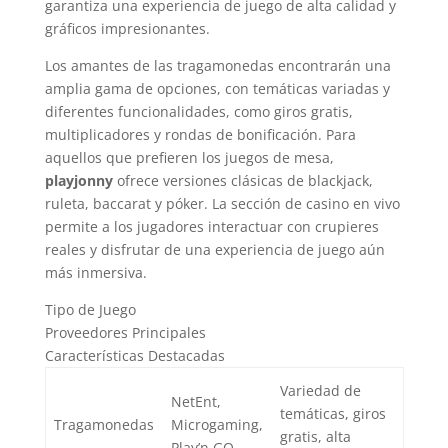
garantiza una experiencia de juego de alta calidad y
gráficos impresionantes.
Los amantes de las tragamonedas encontrarán una
amplia gama de opciones, con temáticas variadas y
diferentes funcionalidades, como giros gratis,
multiplicadores y rondas de bonificación. Para
aquellos que prefieren los juegos de mesa,
playjonny
ofrece versiones clásicas de blackjack,
ruleta, baccarat y póker. La sección de casino en vivo
permite a los jugadores interactuar con crupieres
reales y disfrutar de una experiencia de juego aún
más inmersiva.
Tipo de Juego
Proveedores Principales
Características Destacadas
Variedad de
NetEnt,
temáticas, giros
Tragamonedas
Microgaming,
gratis, alta
Play’n GO