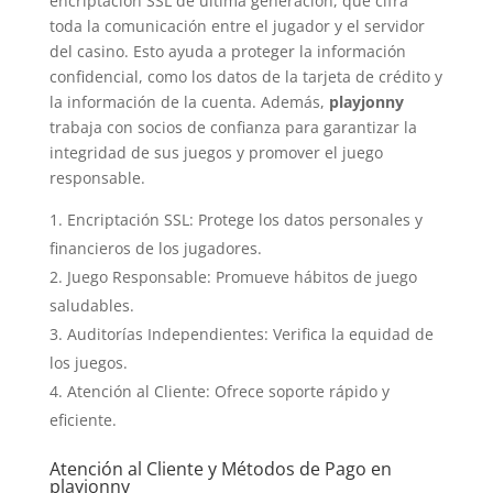
encriptación SSL de última generación, que cifra
toda la comunicación entre el jugador y el servidor
del casino. Esto ayuda a proteger la información
confidencial, como los datos de la tarjeta de crédito y
la información de la cuenta. Además,
playjonny
trabaja con socios de confianza para garantizar la
integridad de sus juegos y promover el juego
responsable.
Encriptación SSL: Protege los datos personales y
financieros de los jugadores.
Juego Responsable: Promueve hábitos de juego
saludables.
Auditorías Independientes: Verifica la equidad de
los juegos.
Atención al Cliente: Ofrece soporte rápido y
eficiente.
Atención al Cliente y Métodos de Pago en
playjonny