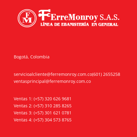
Bogotá, Colombia
servicioalcliente@ferremonroy.com.co
(601) 2655258
ventasprincipal@ferremonroy.com.co
Ventas 1: (+57) 320 626 9681
Ventas 2: (+57) 310 285 8265
Ventas 3: (+57) 301 621 0781
Ventas 4: (+57) 304 573 8765