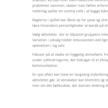
problemer sammen, skaber man fælles erfaring
nederlag spiller en central rolle i at bygge bån
Reglerne i spillet kan åbne op for sjove og ufo
lære hinandens personligheder at kende på et 
Vælg aktiviteter, der er tilpasset gruppens inte
Variation i udvalg holder entusiasmen ved lige
oplevelsen i sig selv.
Fokuser på at skabe en hyggelig atmosfære, hvo
under udfordringerne, der bidrager til et afsl
kommunikation.
En sjov aften kan have en langvarig indvirknin
aktiviteter gør, at venskaber kan blomstre og 
men om det fællesskab, der dannes omkring d