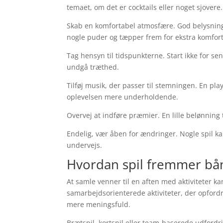
temaet, om det er cocktails eller noget sjovere.
Skab en komfortabel atmosfære. God belysning
nogle puder og tæpper frem for ekstra komfort
Tag hensyn til tidspunkterne. Start ikke for se
undgå træthed.
Tilføj musik, der passer til stemningen. En pl
oplevelsen mere underholdende.
Overvej at indføre præmier. En lille belønning 
Endelig, vær åben for ændringer. Nogle spil ka
undervejs.
Hvordan spil fremmer bån
At samle venner til en aften med aktiviteter ka
samarbejdsorienterede aktiviteter, der opfordr
mere meningsfuld.
Brætspil, kortspil eller team-baserede udford