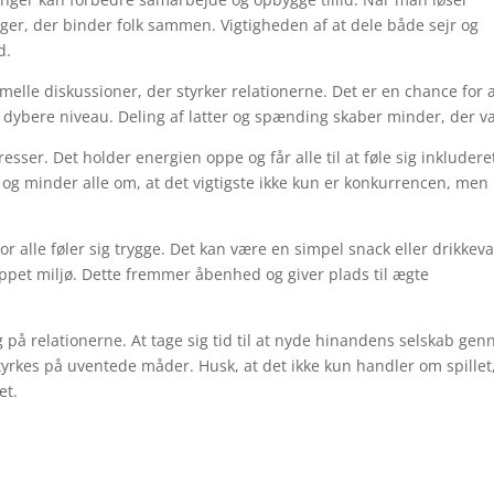
er, der binder folk sammen. Vigtigheden af at dele både sejr og
d.
rmelle diskussioner, der styrker relationerne. Det er en chance for 
dybere niveau. Deling af latter og spænding skaber minder, der va
resser. Det holder energien oppe og får alle til at føle sig inkludere
 og minder alle om, at det vigtigste ikke kun er konkurrencen, men
r alle føler sig trygge. Det kan være en simpel snack eller drikkev
appet miljø. Dette fremmer åbenhed og giver plads til ægte
g på relationerne. At tage sig tid til at nyde hinandens selskab ge
styrkes på uventede måder. Husk, at det ikke kun handler om spillet
et.