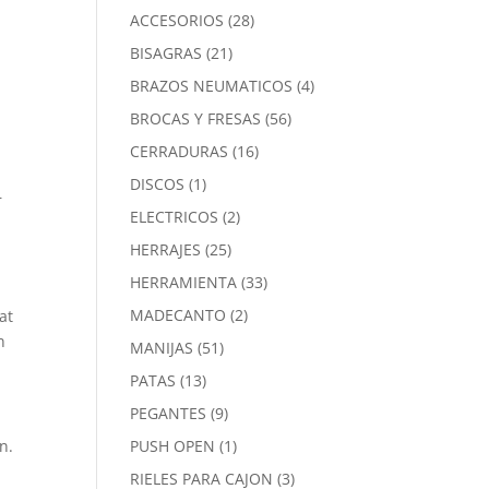
28
ACCESORIOS
28
productos
21
BISAGRAS
21
productos
4
BRAZOS NEUMATICOS
4
productos
56
BROCAS Y FRESAS
56
productos
16
CERRADURAS
16
productos
1
DISCOS
1
r
producto
2
ELECTRICOS
2
productos
25
HERRAJES
25
productos
33
HERRAMIENTA
33
productos
2
MADECANTO
2
at
productos
n
51
MANIJAS
51
productos
13
PATAS
13
productos
9
PEGANTES
9
productos
1
n.
PUSH OPEN
1
producto
3
RIELES PARA CAJON
3