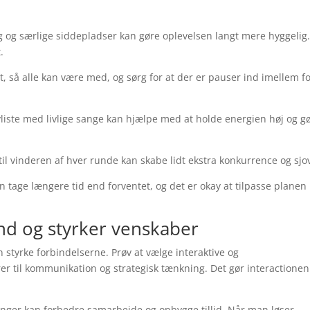
 og særlige siddepladser kan gøre oplevelsen langt mere hyggelig.
.
nt, så alle kan være med, og sørg for at der er pauser ind imellem fo
ayliste med livlige sange kan hjælpe med at holde energien høj og g
til vinderen af hver runde kan skabe lidt ekstra konkurrence og sjo
n tage længere tid end forventet, og det er okay at tilpasse planen
d og styrker venskaber
n styrke forbindelserne. Prøv at vælge interaktive og
er til kommunikation og strategisk tænkning. Det gør interactionen
ringer kan forbedre samarbejde og opbygge tillid. Når man løser