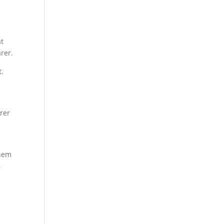
at
rer.
t.
arer
nnem
,