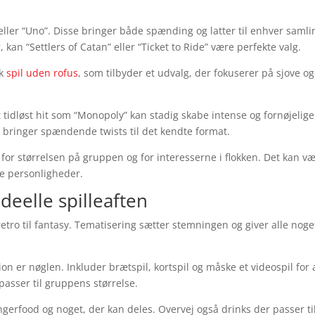
” eller “Uno”. Disse bringer både spænding og latter til enhver samli
kan “Settlers of Catan” eller “Ticket to Ride” være perfekte valg.
ek
spil uden rofus
, som tilbyder et udvalg, der fokuserer på sjove og
et tidløst hit som “Monopoly” kan stadig skabe intense og fornøjelige
e bringer spændende twists til det kendte format.
 for størrelsen på gruppen og for interesserne i flokken. Det kan v
lle personligheder.
ideelle spilleaften
retro til fantasy. Tematisering sætter stemningen og giver alle noge
ation er nøglen. Inkluder brætspil, kortspil og måske et videospil for 
asser til gruppens størrelse.
gerfood og noget, der kan deles. Overvej også drinks der passer ti