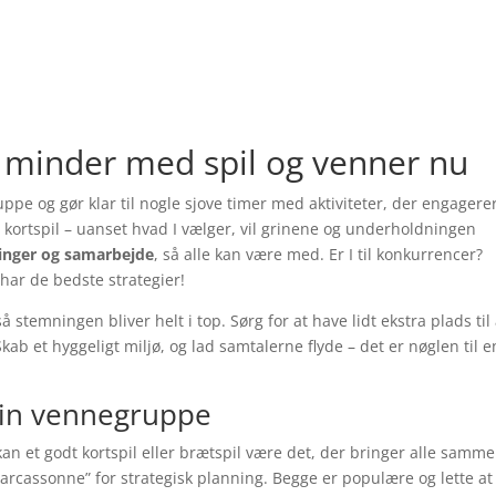
 minder med spil og venner nu
uppe og gør klar til nogle sjove timer med aktiviteter, der engagere
er kortspil – uanset hvad I vælger, vil grinene og underholdningen
ringer og samarbejde
, så alle kan være med. Er I til konkurrencer?
har de bedste strategier!
så stemningen bliver helt i top. Sørg for at have lidt ekstra plads til 
kab et hyggeligt miljø, og lad samtalerne flyde – det er nøglen til e
 din vennegruppe
an et godt kortspil eller brætspil være det, der bringer alle samme
rcassonne” for strategisk planning. Begge er populære og lette at