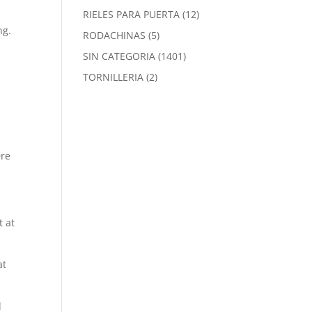
productos
12
RIELES PARA PUERTA
12
productos
ng.
5
RODACHINAS
5
productos
1401
SIN CATEGORIA
1401
productos
2
TORNILLERIA
2
productos
ære
t at
at
l