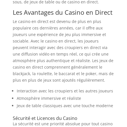
sous, de jeux de table ou de casino en direct.
Les Avantages du Casino en Direct
Le casino en direct est devenu de plus en plus
populaire ces dernières années, car il offre aux
joueurs une expérience de jeu plus immersive et
sociable. Avec le casino en direct, les joueurs
peuvent interagir avec des croupiers en direct via
une diffusion vidéo en temps réel, ce qui crée une
atmosphère plus authentique et réaliste. Les jeux de
casino en direct comprennent généralement le
blackjack, la roulette, le baccarat et le poker, mais de
plus en plus de jeux sont ajoutés régulièrement.
Interaction avec les croupiers et les autres joueurs
Atmosphère immersive et réaliste
Jeux de table classiques avec une touche moderne
Sécurité et Licences du Casino
La sécurité est une priorité absolue pour tout casino