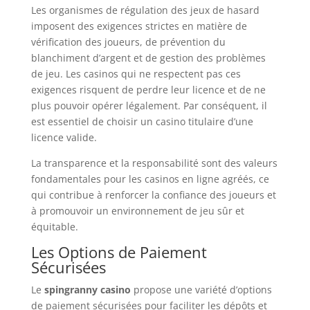
Les organismes de régulation des jeux de hasard
imposent des exigences strictes en matière de
vérification des joueurs, de prévention du
blanchiment d’argent et de gestion des problèmes
de jeu. Les casinos qui ne respectent pas ces
exigences risquent de perdre leur licence et de ne
plus pouvoir opérer légalement. Par conséquent, il
est essentiel de choisir un casino titulaire d’une
licence valide.
La transparence et la responsabilité sont des valeurs
fondamentales pour les casinos en ligne agréés, ce
qui contribue à renforcer la confiance des joueurs et
à promouvoir un environnement de jeu sûr et
équitable.
Les Options de Paiement
Sécurisées
Le
spingranny casino
propose une variété d’options
de paiement sécurisées pour faciliter les dépôts et