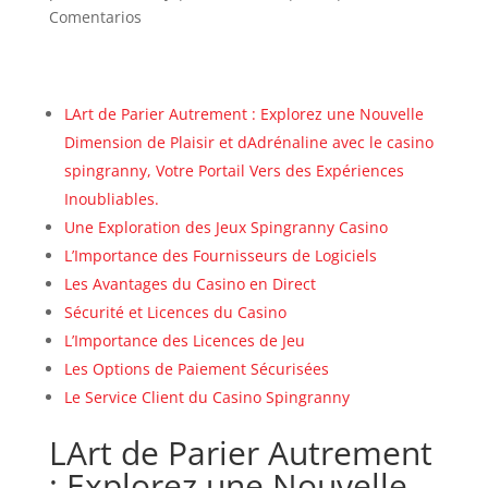
Comentarios
LArt de Parier Autrement : Explorez une Nouvelle
Dimension de Plaisir et dAdrénaline avec le casino
spingranny, Votre Portail Vers des Expériences
Inoubliables.
Une Exploration des Jeux Spingranny Casino
L’Importance des Fournisseurs de Logiciels
Les Avantages du Casino en Direct
Sécurité et Licences du Casino
L’Importance des Licences de Jeu
Les Options de Paiement Sécurisées
Le Service Client du Casino Spingranny
LArt de Parier Autrement
: Explorez une Nouvelle