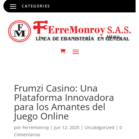
Frumzi Casino: Una
Plataforma Innovadora
para los Amantes del
Juego Online
por
Ferremonroy
|
Jun 12, 2025
|
Uncategorized
|
0
Comentarios