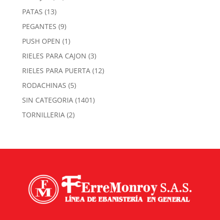
productos
13
PATAS
13
productos
9
PEGANTES
9
productos
1
PUSH OPEN
1
producto
3
RIELES PARA CAJON
3
productos
12
RIELES PARA PUERTA
12
productos
5
RODACHINAS
5
productos
1401
SIN CATEGORIA
1401
productos
2
TORNILLERIA
2
productos