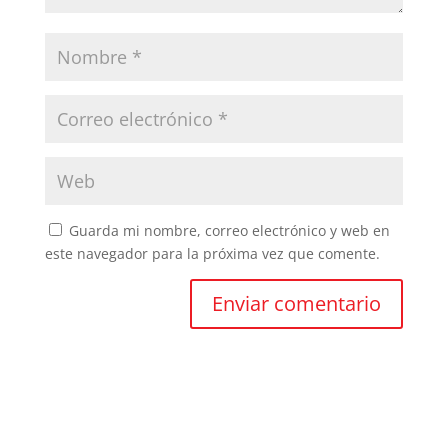
Guarda mi nombre, correo electrónico y web en
este navegador para la próxima vez que comente.