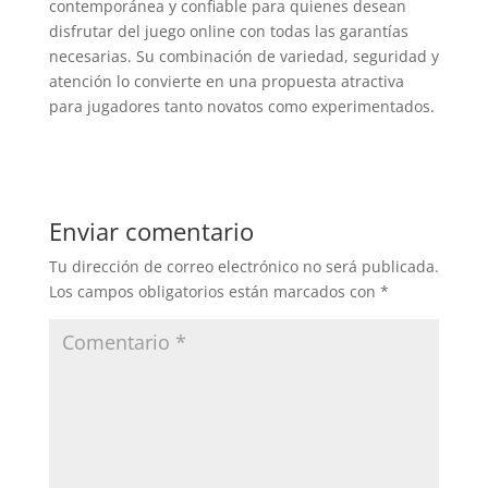
contemporánea y confiable para quienes desean
disfrutar del juego online con todas las garantías
necesarias. Su combinación de variedad, seguridad y
atención lo convierte en una propuesta atractiva
para jugadores tanto novatos como experimentados.
Enviar comentario
Tu dirección de correo electrónico no será publicada.
Los campos obligatorios están marcados con
*