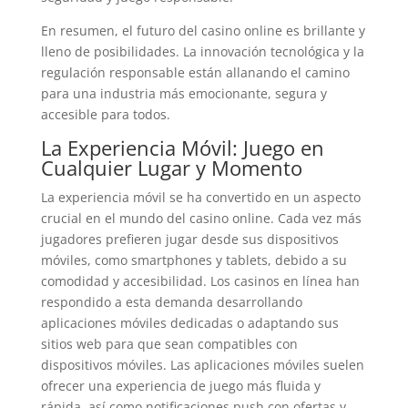
En resumen, el futuro del casino online es brillante y
lleno de posibilidades. La innovación tecnológica y la
regulación responsable están allanando el camino
para una industria más emocionante, segura y
accesible para todos.
La Experiencia Móvil: Juego en
Cualquier Lugar y Momento
La experiencia móvil se ha convertido en un aspecto
crucial en el mundo del casino online. Cada vez más
jugadores prefieren jugar desde sus dispositivos
móviles, como smartphones y tablets, debido a su
comodidad y accesibilidad. Los casinos en línea han
respondido a esta demanda desarrollando
aplicaciones móviles dedicadas o adaptando sus
sitios web para que sean compatibles con
dispositivos móviles. Las aplicaciones móviles suelen
ofrecer una experiencia de juego más fluida y
rápida, así como notificaciones push con ofertas y