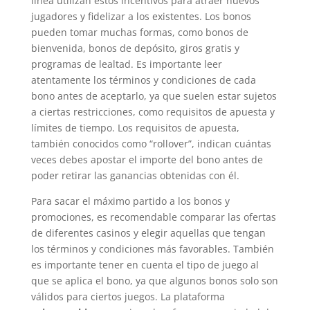
línea utilizan estos incentivos para atraer nuevos
jugadores y fidelizar a los existentes. Los bonos
pueden tomar muchas formas, como bonos de
bienvenida, bonos de depósito, giros gratis y
programas de lealtad. Es importante leer
atentamente los términos y condiciones de cada
bono antes de aceptarlo, ya que suelen estar sujetos
a ciertas restricciones, como requisitos de apuesta y
límites de tiempo. Los requisitos de apuesta,
también conocidos como “rollover”, indican cuántas
veces debes apostar el importe del bono antes de
poder retirar las ganancias obtenidas con él.
Para sacar el máximo partido a los bonos y
promociones, es recomendable comparar las ofertas
de diferentes casinos y elegir aquellas que tengan
los términos y condiciones más favorables. También
es importante tener en cuenta el tipo de juego al
que se aplica el bono, ya que algunos bonos solo son
válidos para ciertos juegos. La plataforma