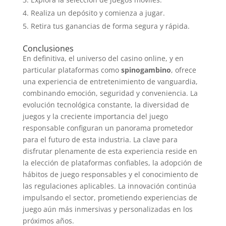
Realiza un depósito y comienza a jugar.
Retira tus ganancias de forma segura y rápida.
Conclusiones
En definitiva, el universo del casino online, y en
particular plataformas como
spinogambino
, ofrece
una experiencia de entretenimiento de vanguardia,
combinando emoción, seguridad y conveniencia. La
evolución tecnológica constante, la diversidad de
juegos y la creciente importancia del juego
responsable configuran un panorama prometedor
para el futuro de esta industria. La clave para
disfrutar plenamente de esta experiencia reside en
la elección de plataformas confiables, la adopción de
hábitos de juego responsables y el conocimiento de
las regulaciones aplicables. La innovación continúa
impulsando el sector, prometiendo experiencias de
juego aún más inmersivas y personalizadas en los
próximos años.