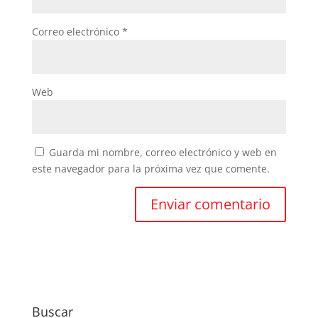
Correo electrónico
*
Web
Guarda mi nombre, correo electrónico y web en
este navegador para la próxima vez que comente.
Buscar