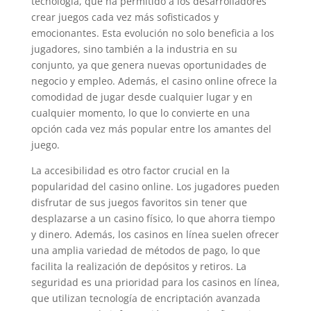
tecnología, que ha permitido a los desarrolladores
crear juegos cada vez más sofisticados y
emocionantes. Esta evolución no solo beneficia a los
jugadores, sino también a la industria en su
conjunto, ya que genera nuevas oportunidades de
negocio y empleo. Además, el casino online ofrece la
comodidad de jugar desde cualquier lugar y en
cualquier momento, lo que lo convierte en una
opción cada vez más popular entre los amantes del
juego.
La accesibilidad es otro factor crucial en la
popularidad del casino online. Los jugadores pueden
disfrutar de sus juegos favoritos sin tener que
desplazarse a un casino físico, lo que ahorra tiempo
y dinero. Además, los casinos en línea suelen ofrecer
una amplia variedad de métodos de pago, lo que
facilita la realización de depósitos y retiros. La
seguridad es una prioridad para los casinos en línea,
que utilizan tecnología de encriptación avanzada