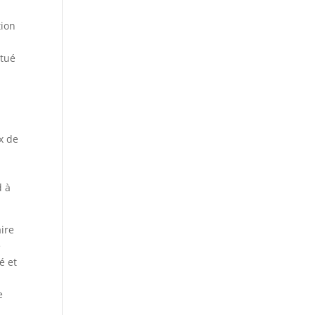
tion
itué
r
x de
d à
aire
e
é et
e