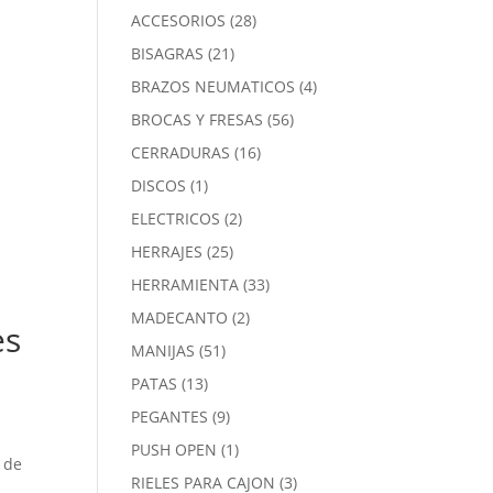
28
ACCESORIOS
28
productos
21
BISAGRAS
21
productos
4
BRAZOS NEUMATICOS
4
productos
56
BROCAS Y FRESAS
56
productos
16
CERRADURAS
16
productos
1
DISCOS
1
producto
2
ELECTRICOS
2
productos
25
HERRAJES
25
productos
33
HERRAMIENTA
33
productos
2
MADECANTO
2
es
productos
51
MANIJAS
51
productos
13
PATAS
13
productos
9
PEGANTES
9
productos
1
PUSH OPEN
1
n de
producto
3
RIELES PARA CAJON
3