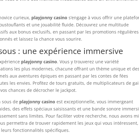
novice curieux,
playjonny casino
s’engage à vous offrir une platef
poustouflants et une jouabilité fluide. Découvrez une multitude
sifs aux bonus exclusifs, en passant par les promotions régulières
nnés et laissez la chance vous sourire.
 sous : une expérience immersive
expérience
playjonny casino
. Vous y trouverez une variété
éations les plus modernes, chacune offrant un thème unique et de
onnels aux aventures épiques en passant par les contes de fées
utes les envies. Profitez de tours gratuits, de multiplicateurs de ga
vos chances de décrocher le jackpot.
à sous de
playjonny casino
est exceptionnelle, vous immergeant
uides, des effets spéciaux saisissants et une bande sonore immers
sement sans limites. Pour faciliter votre recherche, nous avons m
ous permettra de trouver rapidement les jeux qui vous intéressent,
 leurs fonctionnalités spécifiques.