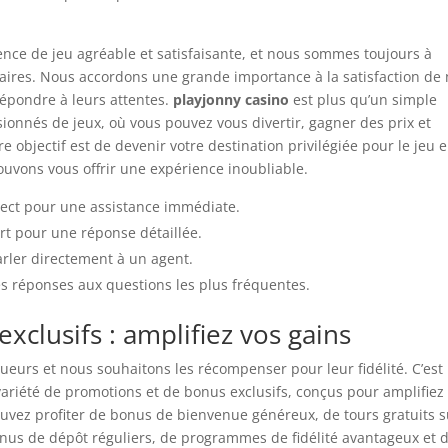
nce de jeu agréable et satisfaisante, et nous sommes toujours à
aires. Nous accordons une grande importance à la satisfaction de
épondre à leurs attentes.
playjonny casino
est plus qu’un simple
ionnés de jeux, où vous pouvez vous divertir, gagner des prix et
tre objectif est de devenir votre destination privilégiée pour le jeu 
uvons vous offrir une expérience inoubliable.
irect pour une assistance immédiate.
rt pour une réponse détaillée.
rler directement à un agent.
s réponses aux questions les plus fréquentes.
xclusifs : amplifiez vos gains
oueurs et nous souhaitons les récompenser pour leur fidélité. C’est
riété de promotions et de bonus exclusifs, conçus pour amplifiez
pouvez profiter de bonus de bienvenue généreux, de tours gratuits s
onus de dépôt réguliers, de programmes de fidélité avantageux et 