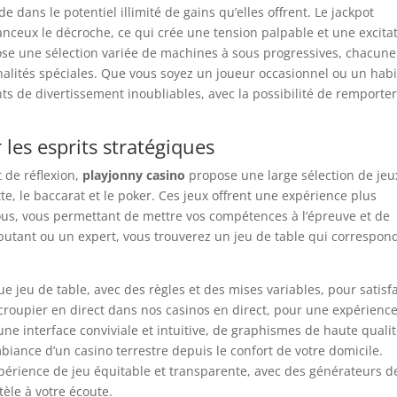
e dans le potentiel illimité de gains qu’elles offrent. Le jackpot
anceux le décroche, ce qui crée une tension palpable et une excita
se une sélection variée de machines à sous progressives, chacune
nalités spéciales. Que vous soyez un joueur occasionnel ou un hab
ts de divertissement inoubliables, avec la possibilité de remporte
 les esprits stratégiques
t de réflexion,
playjonny casino
propose une large sélection de jeu
ette, le baccarat et le poker. Ces jeux offrent une expérience plus
ous, vous permettant de mettre vos compétences à l’épreuve et de
butant ou un expert, vous trouverez un jeu de table qui correspon
 jeu de table, avec des règles et des mises variables, pour satisf
croupier en direct dans nos casinos en direct, pour une expérienc
’une interface conviviale et intuitive, de graphismes de haute qualit
iance d’un casino terrestre depuis le confort de votre domicile.
xpérience de jeu équitable et transparente, avec des générateurs d
tèle à votre écoute.