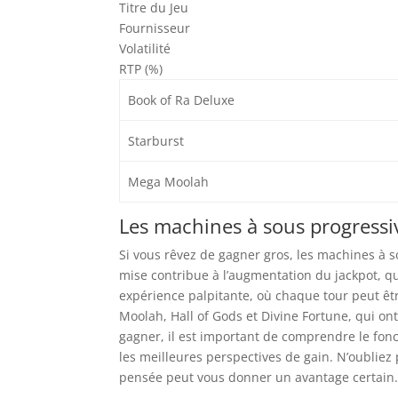
Titre du Jeu
Fournisseur
Volatilité
RTP (%)
Book of Ra Deluxe
Starburst
Mega Moolah
Les machines à sous progressiv
Si vous rêvez de gagner gros, les machines à 
mise contribue à l’augmentation du jackpot, q
expérience palpitante, où chaque tour peut êtr
Moolah, Hall of Gods et Divine Fortune, qui o
gagner, il est important de comprendre le fonc
les meilleures perspectives de gain. N’oubliez
pensée peut vous donner un avantage certain