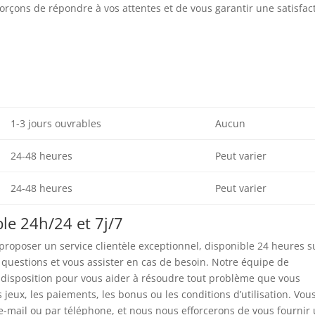
forçons de répondre à vos attentes et de vous garantir une satisfac
1-3 jours ouvrables
Aucun
24-48 heures
Peut varier
24-48 heures
Peut varier
ble 24h/24 et 7j/7
proposer un service clientèle exceptionnel, disponible 24 heures s
s questions et vous assister en cas de besoin. Notre équipe de
e disposition pour vous aider à résoudre tout problème que vous
 jeux, les paiements, les bonus ou les conditions d’utilisation. Vou
 e-mail ou par téléphone, et nous nous efforcerons de vous fournir