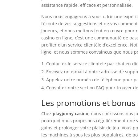
assistance rapide, efficace et personnalisée.
Nous nous engageons à vous offrir une expérie
l’écoute de vos suggestions et de vos comment
joueurs, et nous mettons tout en œuvre pour r
casino en ligne, c’est une communauté de pass
profiter d’un service clientèle d’excellence. No
ligne, et nous sommes convaincus que nous po
Contactez le service clientèle par chat en d
Envoyez un e-mail à notre adresse de suppo
Appelez notre numéro de téléphone pour pa
Consultez notre section FAQ pour trouver de
Les promotions et bonus e
Chez
playjonny casino
, nous chérissons nos j
pourquoi nous proposons régulièrement une va
gains et prolonger votre plaisir de jeu. Vous 
les machines à sous les plus populaires, de b