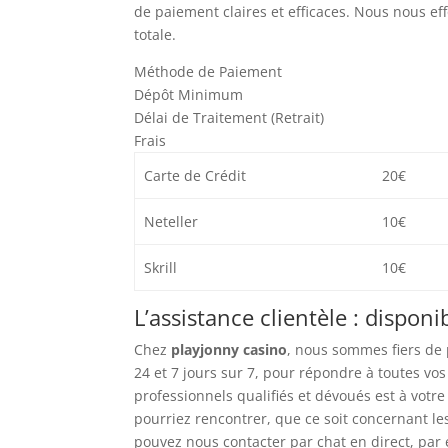
de paiement claires et efficaces. Nous nous ef
totale.
Méthode de Paiement
Dépôt Minimum
Délai de Traitement (Retrait)
Frais
Carte de Crédit
20€
Neteller
10€
Skrill
10€
L’assistance clientèle : disponi
Chez
playjonny casino
, nous sommes fiers de 
24 et 7 jours sur 7, pour répondre à toutes vo
professionnels qualifiés et dévoués est à votr
pourriez rencontrer, que ce soit concernant les
pouvez nous contacter par chat en direct, par