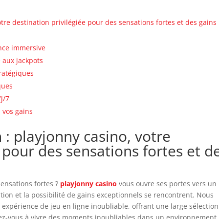
tre destination privilégiée pour des sensations fortes et des gains
ence immersive
 aux jackpots
tratégiques
ques
7j/7
z vos gains
: playjonny casino, votre
e pour des sensations fortes et d
sensations fortes ?
playjonny casino
vous ouvre ses portes vers un
ation et la possibilité de gains exceptionnels se rencontrent. Nous
expérience de jeu en ligne inoubliable, offrant une large sélectio
arez-vous à vivre des moments inoubliables dans un environnement