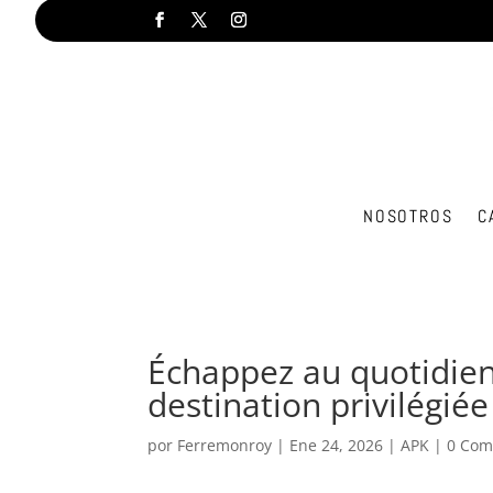
NOSOTROS
C
Échappez au quotidien
destination privilégié
por
Ferremonroy
|
Ene 24, 2026
|
APK
|
0 Com