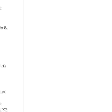
us
de 9.
 les
s un
e
dures