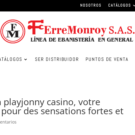
NOSOTROS
CATÁLOGOS
ATÁLOGOS
SER DISTRIBUIDOR
PUNTOS DE VENTA
 playjonny casino, votre
e pour des sensations fortes et
entarios