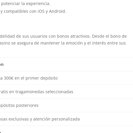
potenciar la experiencia.
 y compatibles con iOS y Android.
delidad de sus usuarios con bonos atractivos. Desde el bono de
asino se asegura de mantener la emoción y el interés entre sus
ón
a 300€ en el primer depósito
gratis en tragamonedas seleccionadas
pósitos posteriores
as exclusivas y atención personalizada