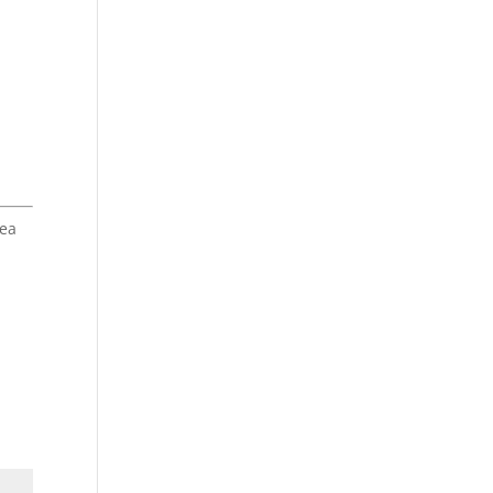
nea
a