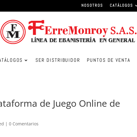
NOSOTROS
CATÁLOGOS
ATÁLOGOS
SER DISTRIBUIDOR
PUNTOS DE VENTA
ataforma de Juego Online de
ed
|
0 Comentarios