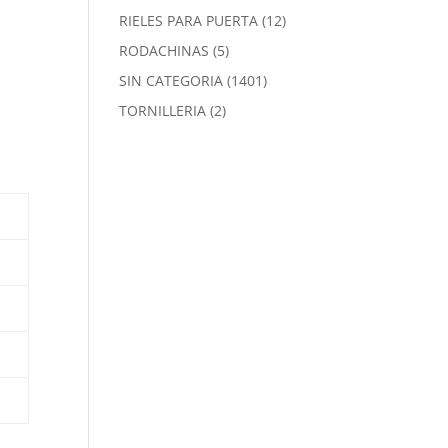
productos
12
RIELES PARA PUERTA
12
productos
5
RODACHINAS
5
productos
1401
SIN CATEGORIA
1401
productos
2
TORNILLERIA
2
productos