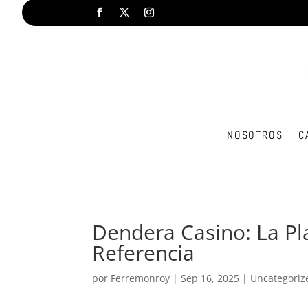
NOSOTROS
C
Dendera Casino: La Pl
Referencia
por
Ferremonroy
|
Sep 16, 2025
|
Uncategoriz