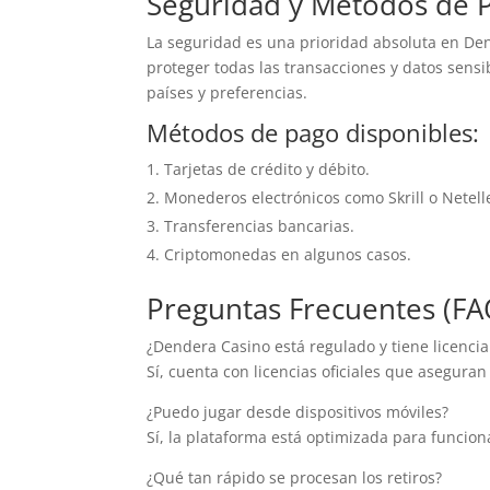
Seguridad y Métodos de 
La seguridad es una prioridad absoluta en Den
proteger todas las transacciones y datos sens
países y preferencias.
Métodos de pago disponibles:
Tarjetas de crédito y débito.
Monederos electrónicos como Skrill o Netell
Transferencias bancarias.
Criptomonedas en algunos casos.
Preguntas Frecuentes (FA
¿Dendera Casino está regulado y tiene licencia
Sí, cuenta con licencias oficiales que asegura
¿Puedo jugar desde dispositivos móviles?
Sí, la plataforma está optimizada para funcio
¿Qué tan rápido se procesan los retiros?