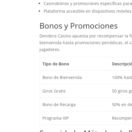
Casinobónos y promociones específicas para 
Plataforma accesible en dispositivos móviles
Bonos y Promociones
Dendera Casino apuesta por recompensar la fi
bienvenida hasta promociones periódicas, el c
jugadores.
Tipo de Bono
Descripci
Bono de Bienvenida
100% hast
Giros Gratis
50 giros 
Bono de Recarga
50% en de
Programa VIP
Recompens