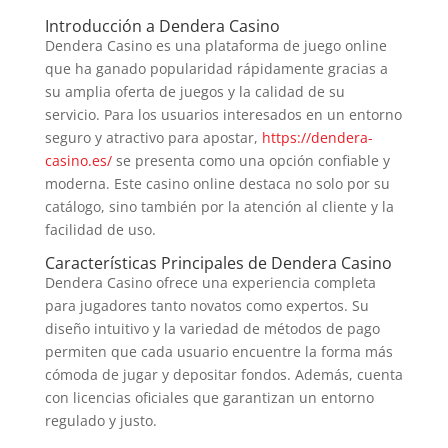
Introducción a Dendera Casino
Dendera Casino es una plataforma de juego online
que ha ganado popularidad rápidamente gracias a
su amplia oferta de juegos y la calidad de su
servicio. Para los usuarios interesados en un entorno
seguro y atractivo para apostar,
https://dendera-
casino.es/
se presenta como una opción confiable y
moderna. Este casino online destaca no solo por su
catálogo, sino también por la atención al cliente y la
facilidad de uso.
Características Principales de Dendera Casino
Dendera Casino ofrece una experiencia completa
para jugadores tanto novatos como expertos. Su
diseño intuitivo y la variedad de métodos de pago
permiten que cada usuario encuentre la forma más
cómoda de jugar y depositar fondos. Además, cuenta
con licencias oficiales que garantizan un entorno
regulado y justo.