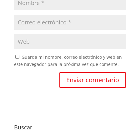
Guarda mi nombre, correo electrónico y web en
este navegador para la próxima vez que comente.
Buscar
Búsqueda