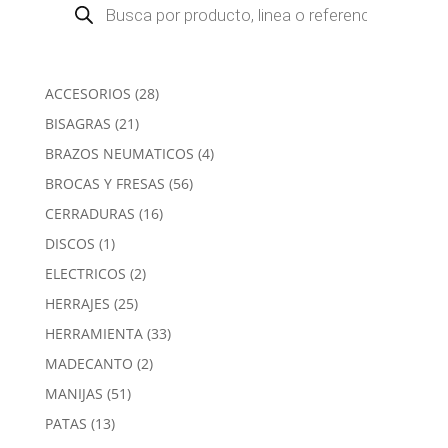
de
productos
28
ACCESORIOS
28
productos
21
BISAGRAS
21
productos
4
BRAZOS NEUMATICOS
4
productos
56
BROCAS Y FRESAS
56
productos
16
CERRADURAS
16
productos
1
DISCOS
1
producto
2
ELECTRICOS
2
productos
25
HERRAJES
25
productos
33
HERRAMIENTA
33
productos
2
MADECANTO
2
productos
51
MANIJAS
51
productos
13
PATAS
13
productos