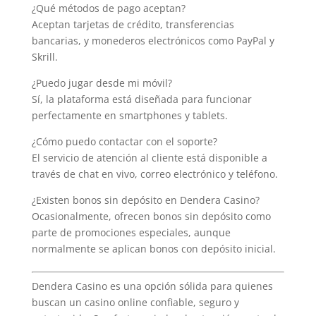
¿Qué métodos de pago aceptan?
Aceptan tarjetas de crédito, transferencias
bancarias, y monederos electrónicos como PayPal y
Skrill.
¿Puedo jugar desde mi móvil?
Sí, la plataforma está diseñada para funcionar
perfectamente en smartphones y tablets.
¿Cómo puedo contactar con el soporte?
El servicio de atención al cliente está disponible a
través de chat en vivo, correo electrónico y teléfono.
¿Existen bonos sin depósito en Dendera Casino?
Ocasionalmente, ofrecen bonos sin depósito como
parte de promociones especiales, aunque
normalmente se aplican bonos con depósito inicial.
Dendera Casino es una opción sólida para quienes
buscan un casino online confiable, seguro y