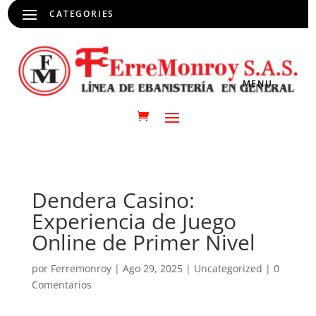
Dendera Casino:
Experiencia de Juego
Online de Primer Nivel
por
Ferremonroy
|
Ago 29, 2025
|
Uncategorized
|
0
Comentarios