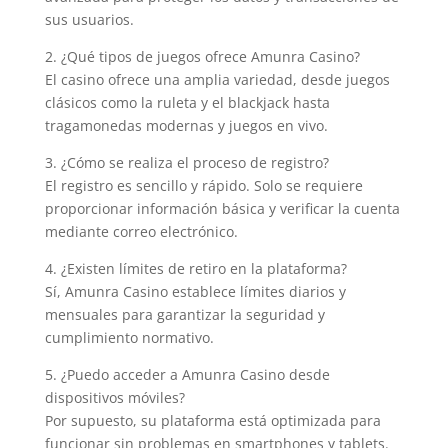
sus usuarios.
2. ¿Qué tipos de juegos ofrece Amunra Casino?
El casino ofrece una amplia variedad, desde juegos
clásicos como la ruleta y el blackjack hasta
tragamonedas modernas y juegos en vivo.
3. ¿Cómo se realiza el proceso de registro?
El registro es sencillo y rápido. Solo se requiere
proporcionar información básica y verificar la cuenta
mediante correo electrónico.
4. ¿Existen límites de retiro en la plataforma?
Sí, Amunra Casino establece límites diarios y
mensuales para garantizar la seguridad y
cumplimiento normativo.
5. ¿Puedo acceder a Amunra Casino desde
dispositivos móviles?
Por supuesto, su plataforma está optimizada para
funcionar sin problemas en smartphones y tablets.