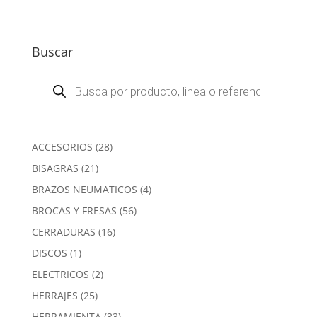
Buscar
Búsqueda
de
productos
28
ACCESORIOS
28
productos
21
BISAGRAS
21
productos
4
BRAZOS NEUMATICOS
4
productos
56
BROCAS Y FRESAS
56
productos
16
CERRADURAS
16
productos
1
DISCOS
1
producto
2
ELECTRICOS
2
productos
25
HERRAJES
25
productos
33
HERRAMIENTA
33