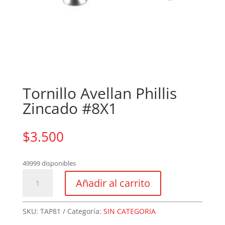
Tornillo Avellan Phillis
Zincado #8X1
$
3.500
49999 disponibles
Tornillo
Añadir al carrito
Avellan
Phillis
Zincado
SKU:
TAP81
Categoría:
SIN CATEGORIA
#8X1