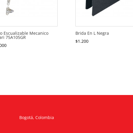
o Escualizable Mecanico
Brida En L Negra
ari 75A105GR
$
1.200
000
Bogotá, Colombia