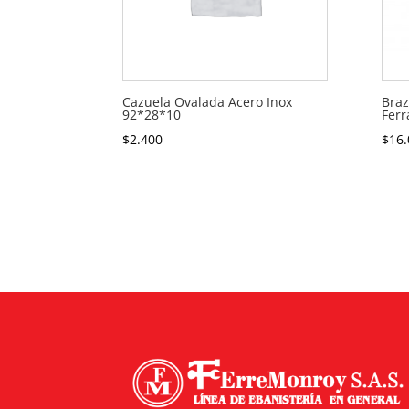
Cazuela Ovalada Acero Inox
Braz
92*28*10
Ferr
$
2.400
$
16.