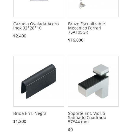
Cazuela Ovalada Acero
Brazo Escualizable
Inox 92*28*10
Mecanico Ferrari
75A105GR
$
2.400
$
16.000
Brida En L Negra
Soporte Ent. Vidrio
Satinado Cuadrado
$
1.200
57*44 mm
$
0