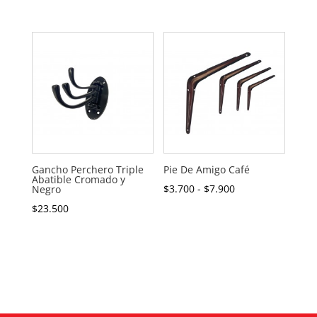
de
precios:
desde
$1.400
hasta
$3.900
Gancho Perchero Triple
Pie De Amigo Café
Abatible Cromado y
Rango
$
3.700
-
$
7.900
Negro
de
$
23.500
precios:
desde
$3.700
hasta
$7.900