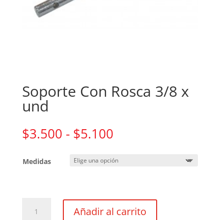
Soporte Con Rosca 3/8 x
und
Rango
$
3.500
-
$
5.100
de
precios:
Medidas
desde
$3.500
hasta
$5.100
Soporte
Añadir al carrito
Con