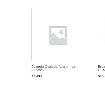
Cazuela Ovalada Acero Inox
Braz
92*28*10
Ferr
$
2.400
$
16.