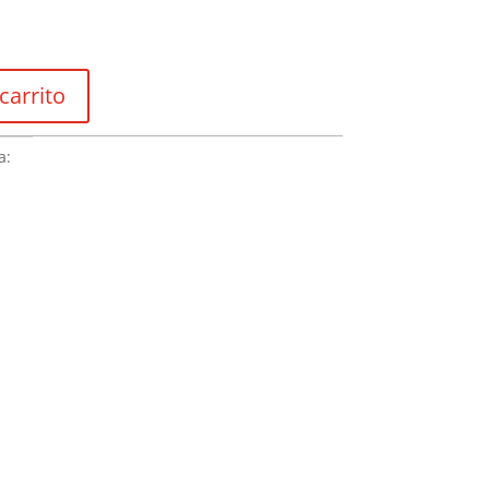
$38.200
carrito
a: