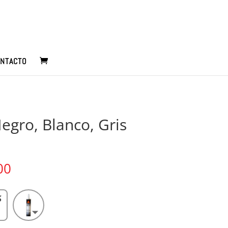
NTACTO
egro, Blanco, Gris
Rango
00
de
precios:
S
desde
$31.500
hasta