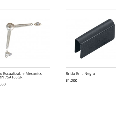
o Escualizable Mecanico
Brida En L Negra
ari 75A105GR
$
1.200
000