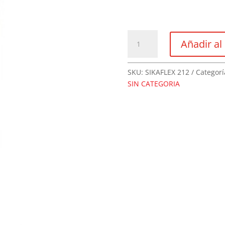
Sikaflex
Añadir al 
212
Negro,
Blanco,
SKU:
SIKAFLEX 212
Categorí
Gris
SIN CATEGORIA
300ml
cantidad