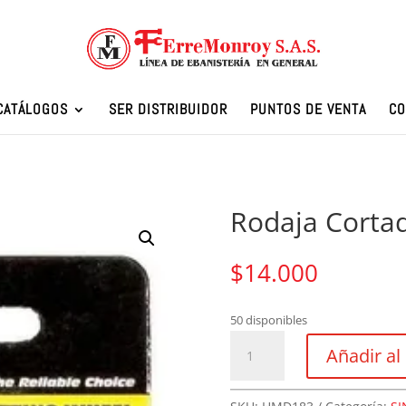
CATÁLOGOS
SER DISTRIBUIDOR
PUNTOS DE VENTA
CO
Rodaja Cort
$
14.000
50 disponibles
Rodaja
Añadir al 
Cortadora
22mm
cantidad