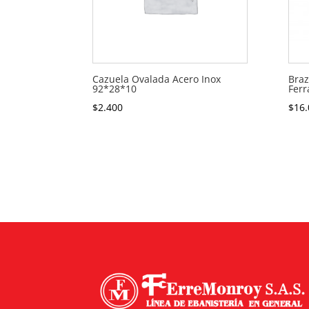
Cazuela Ovalada Acero Inox
Braz
92*28*10
Ferr
$
2.400
$
16.