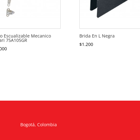
o Escualizable Mecanico
Brida En L Negra
ari 75A105GR
$
1.200
000
Bogotá, Colombia