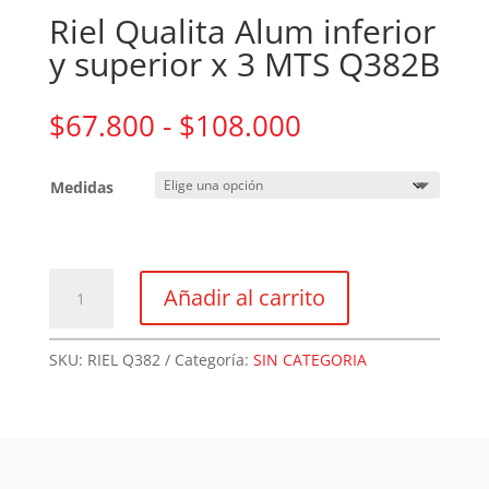
Riel Qualita Alum inferior
y superior x 3 MTS Q382B
Rango
$
67.800
-
$
108.000
de
precios:
Medidas
desde
$67.800
hasta
$108.000
Riel
Añadir al carrito
Qualita
Alum
inferior
SKU:
RIEL Q382
Categoría:
SIN CATEGORIA
y
superior
x
3
MTS