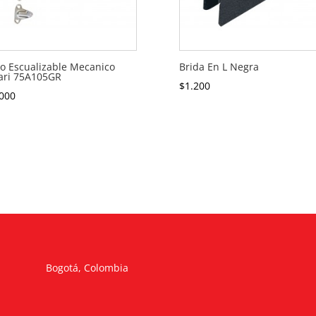
o Escualizable Mecanico
Brida En L Negra
ari 75A105GR
$
1.200
000
Bogotá, Colombia