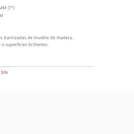
MM (7″)
PM
cies barnizadas de mueble de madera.
 o superficies brillantes.
:
SIN