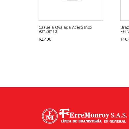
Cazuela Ovalada Acero Inox
Braz
92*28*10
Ferr
$
2.400
$
16.