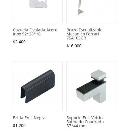
Cazuela Ovalada Acero
Brazo Escualizable
Inox 92*28*10
Mecanico Ferrari
75A105GR
$
2.400
$
16.000
Brida En L Negra
Soporte Ent. Vidrio
Satinado Cuadrado
$
1.200
57*44 mm