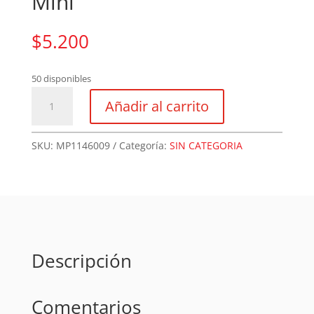
Mini
$
5.200
50 disponibles
Pistola
Añadir al carrito
Sopladora
de
Aire
SKU:
MP1146009
Categoría:
SIN CATEGORIA
Mini
cantidad
Descripción
Comentarios