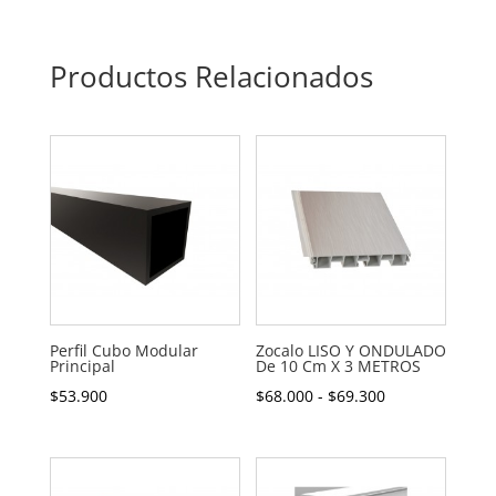
Productos Relacionados
Perfil Cubo Modular
Zocalo LISO Y ONDULADO
Principal
De 10 Cm X 3 METROS
Rango
$
53.900
$
68.000
-
$
69.300
de
precios:
desde