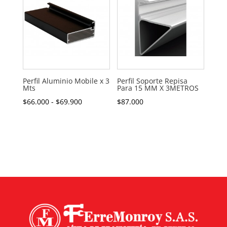
$68.000
hasta
$69.300
Perfil Aluminio Mobile x 3
Perfil Soporte Repisa
Mts
Para 15 MM X 3METROS
Rango
$
66.000
-
$
69.900
$
87.000
de
precios:
desde
$66.000
hasta
$69.900