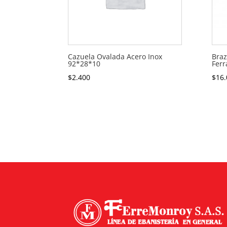
Cazuela Ovalada Acero Inox
Braz
92*28*10
Ferr
$
2.400
$
16.