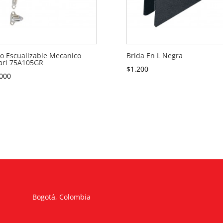
o Escualizable Mecanico
Brida En L Negra
ari 75A105GR
$
1.200
000
Bogotá, Colombia