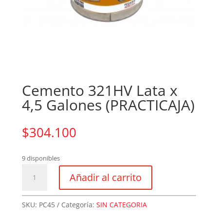
Cemento 321HV Lata x
4,5 Galones (PRACTICAJA)
$
304.100
9 disponibles
Cemento
Añadir al carrito
321HV
Lata
x
SKU:
PC45
Categoría:
SIN CATEGORIA
4,5