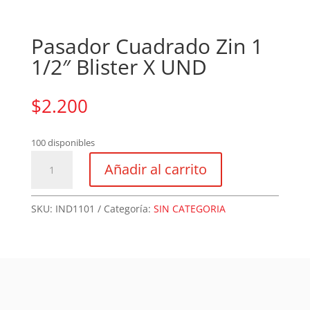
Pasador Cuadrado Zin 1
1/2″ Blister X UND
$
2.200
100 disponibles
Pasador
Añadir al carrito
Cuadrado
Zin
1
SKU:
IND1101
Categoría:
SIN CATEGORIA
1/2"
Blister
X
UND
cantidad