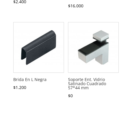
$
2.400
$
16.000
Brida En L Negra
Soporte Ent. Vidrio
Satinado Cuadrado
$
1.200
57*44 mm
$
0