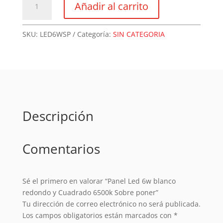
Añadir al carrito
Led
6w
blanco
SKU:
LED6WSP
Categoría:
SIN CATEGORIA
redondo
y
Cuadrado
6500k
Sobre
poner
Descripción
cantidad
Comentarios
Sé el primero en valorar “Panel Led 6w blanco
redondo y Cuadrado 6500k Sobre poner”
Tu dirección de correo electrónico no será publicada.
Los campos obligatorios están marcados con
*