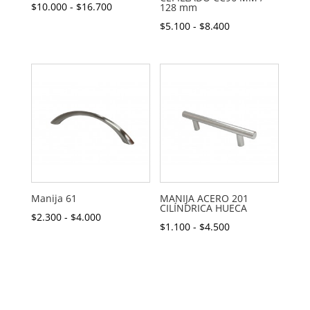
Rango
$
10.000
-
$
16.700
128 mm
de
Rango
$
5.100
-
$
8.400
precios:
de
desde
precios:
$10.000
desde
hasta
$5.100
$16.700
hasta
$8.400
Manija 61
MANIJA ACERO 201
CILÍNDRICA HUECA
Rango
$
2.300
-
$
4.000
Rango
$
1.100
-
$
4.500
de
de
precios:
precios:
desde
desde
$2.300
$1.100
hasta