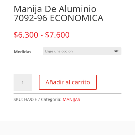
Manija De Aluminio
7092-96 ECONOMICA
Rango
$
6.300
-
$
7.600
de
precios:
Medidas
desde
$6.300
hasta
$7.600
Manija
Añadir al carrito
De
Aluminio
7092-
SKU:
HA92E
Categoría:
MANIJAS
96
ECONOMICA
cantidad