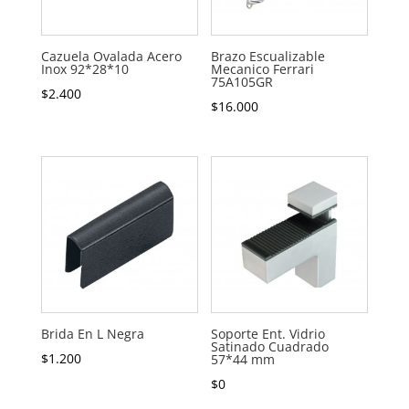
Cazuela Ovalada Acero
Brazo Escualizable
Inox 92*28*10
Mecanico Ferrari
75A105GR
$
2.400
$
16.000
Brida En L Negra
Soporte Ent. Vidrio
Satinado Cuadrado
$
1.200
57*44 mm
$
0