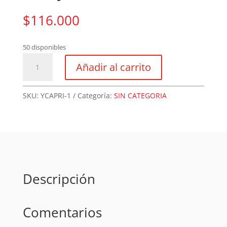
$
116.000
50 disponibles
Manija
Añadir al carrito
CAPRI
US15
BAÑO
SKU:
YCAPRI-1
Categoría:
SIN CATEGORIA
cantidad
Descripción
Comentarios