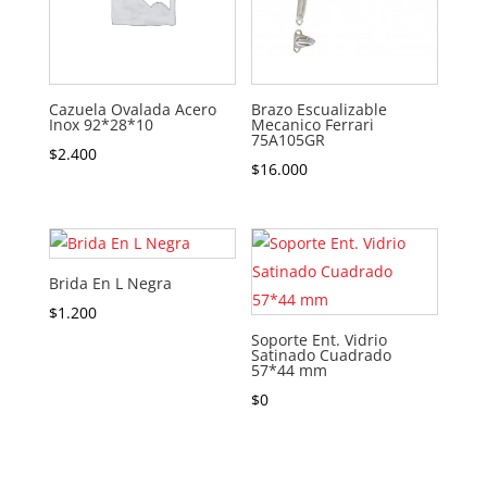
Cazuela Ovalada Acero
Brazo Escualizable
Inox 92*28*10
Mecanico Ferrari
75A105GR
$
2.400
$
16.000
Brida En L Negra
$
1.200
Soporte Ent. Vidrio
Satinado Cuadrado
57*44 mm
$
0