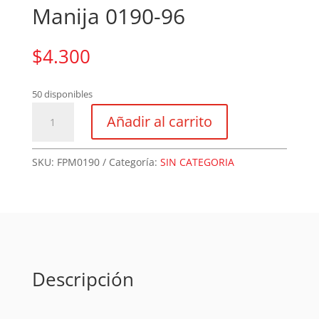
Manija 0190-96
$
4.300
50 disponibles
Manija
Añadir al carrito
0190-
96
cantidad
SKU:
FPM0190
Categoría:
SIN CATEGORIA
Descripción