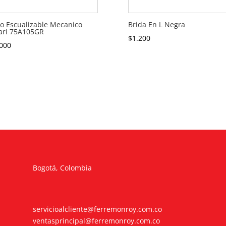
o Escualizable Mecanico
Brida En L Negra
ari 75A105GR
$
1.200
000
Bogotá, Colombia
servicioalcliente@ferremonroy.com.co
ventasprincipal@ferremonroy.com.co