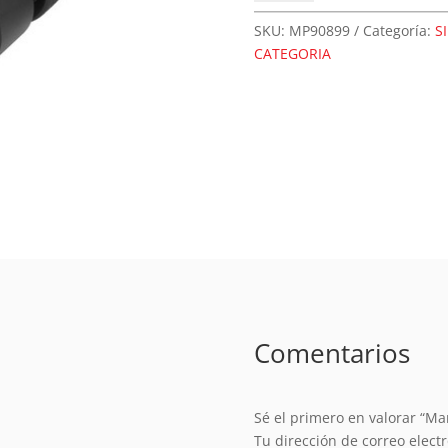
Tool
1
SKU:
MP90899
Categoría:
S
-
CATEGORIA
13
mm
JT33
90899
cantidad
Comentarios
Sé el primero en valorar “Ma
Tu dirección de correo elect