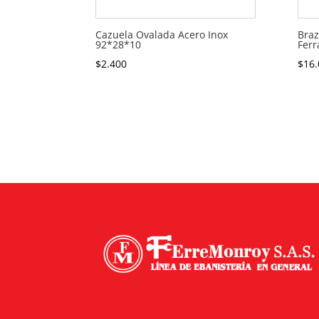
Cazuela Ovalada Acero Inox
Braz
92*28*10
Ferr
$
2.400
$
16.