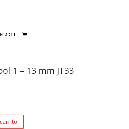
NTACTO
ool 1 – 13 mm JT33
carrito