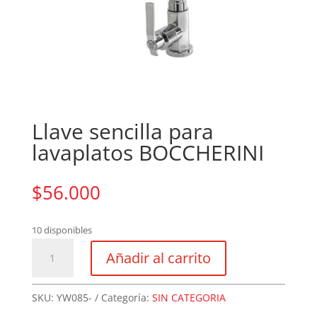
Llave sencilla para
lavaplatos BOCCHERINI
$
56.000
10 disponibles
Llave
Añadir al carrito
sencilla
para
lavaplatos
SKU:
YW085-
Categoría:
SIN CATEGORIA
BOCCHERINI