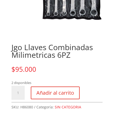
Jgo Llaves Combinadas
Milimetricas 6PZ
$
95.000
2 disponibles
Jgo
Añadir al carrito
Llaves
Combinadas
Milimetricas
SKU:
H86080
Categoría:
SIN CATEGORIA
6PZ