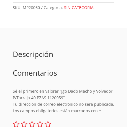
y
SKU:
MP20060
Categoría:
SIN CATEGORIA
Volvedor
P/Tarraja
40
PZAS
1120059
cantidad
Descripción
Comentarios
Sé el primero en valorar “Jgo Dado Macho y Volvedor
P/Tarraja 40 PZAS 1120059”
Tu dirección de correo electrónico no será publicada.
Los campos obligatorios están marcados con
*