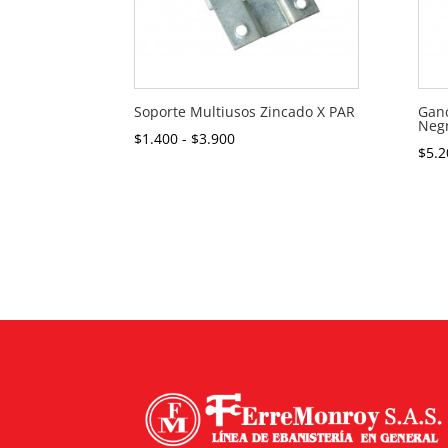
Soporte Multiusos Zincado X PAR
Ganc
Negr
Rango
$
1.400
-
$
3.900
$
5.2
de
precios:
desde
$1.400
hasta
$3.900