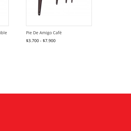
ible
Pie De Amigo Café
Rango
$
3.700
-
$
7.900
de
precios:
desde
$3.700
hasta
$7.900