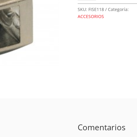
Vidrio
118
SKU:
FISE118
Categoría:
vidrio
ACCESORIOS
10
mm
cantidad
Comentarios