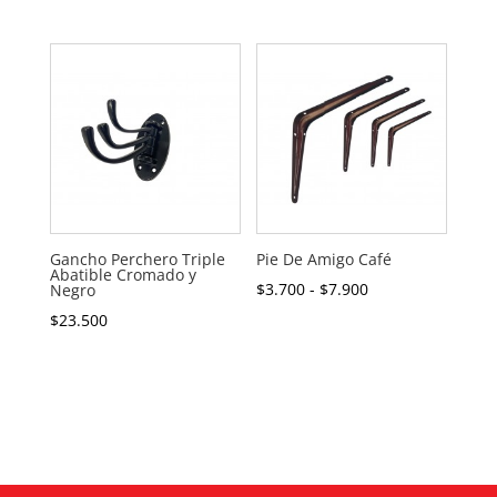
precios:
desde
$1.400
hasta
$3.900
Gancho Perchero Triple
Pie De Amigo Café
Abatible Cromado y
Rango
$
3.700
-
$
7.900
Negro
de
$
23.500
precios:
desde
$3.700
hasta
$7.900