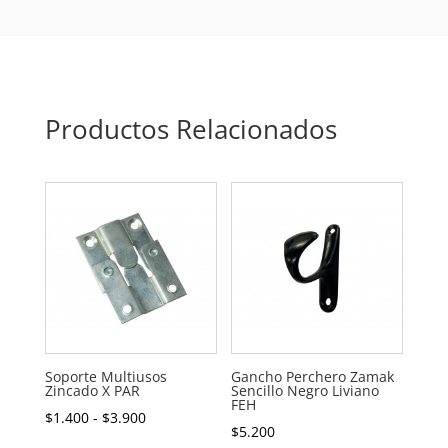
Productos Relacionados
Soporte Multiusos
Gancho Perchero Zamak
Zincado X PAR
Sencillo Negro Liviano
FEH
Rango
$
1.400
-
$
3.900
$
5.200
de