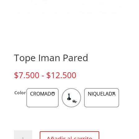
Tope Iman Pared
Rango
$
7.500
-
$
12.500
de
precios:
Color
CROMADO
NIQUELADA
desde
$7.500
hasta
$12.500
Tope
Añadir al carrito