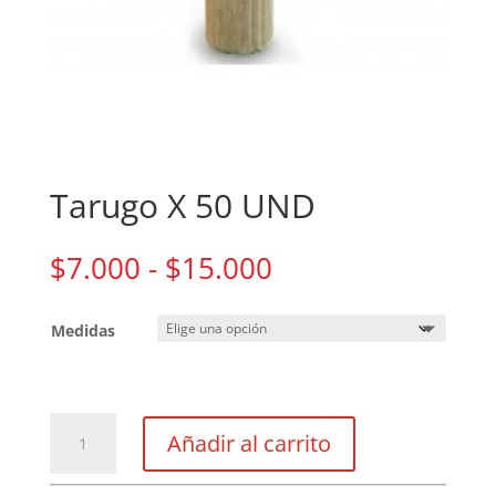
Tarugo X 50 UND
Rango
$
7.000
-
$
15.000
de
precios:
Medidas
desde
$7.000
hasta
$15.000
Tarugo
Añadir al carrito
X
50