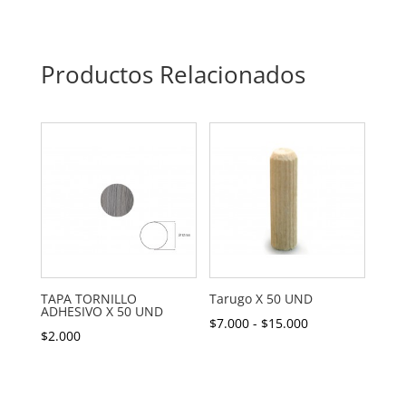
Productos Relacionados
TAPA TORNILLO
Tarugo X 50 UND
ADHESIVO X 50 UND
Rango
$
7.000
-
$
15.000
$
2.000
de
precios:
desde