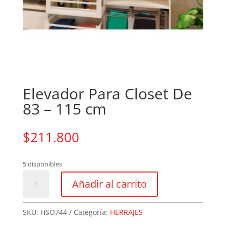
Elevador Para Closet De
83 – 115 cm
$
211.800
5 disponibles
Elevador
Añadir al carrito
Para
Closet
De
SKU:
HSO744
Categoría:
HERRAJES
83