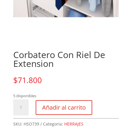
Corbatero Con Riel De
Extension
$
71.800
5 disponibles
Corbatero
Añadir al carrito
Con
Riel
De
SKU:
HSO739
Categoría:
HERRAJES
Extension