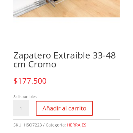
Zapatero Extraible 33-48
cm Cromo
$
177.500
8 disponibles
Zapatero
Añadir al carrito
Extraible
33-
48
SKU:
HSO7223
Categoría:
HERRAJES
cm