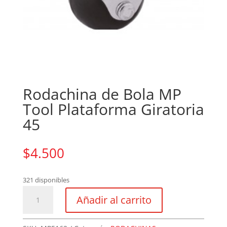
Rodachina de Bola MP
Tool Plataforma Giratoria
45
$
4.500
321 disponibles
Rodachina
Añadir al carrito
de
Bola
MP